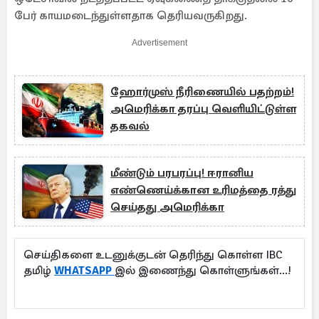
பேர் காயமடைந்துள்ளதாக தெரியவருகிறது.
Advertisement
ஹோர்முஸ் நீரிணையில் பதற்றம்!
அமெரிக்கா தரப்பு வெளியிட்டுள்ள
தகவல்
மீண்டும் பரபரப்பு! ஈரானிய
எண்ணெய்க்கான உரிமத்தை ரத்து
செய்தது அமெரிக்கா
செய்திகளை உடனுக்குடன் தெரிந்து கொள்ள IBC
தமிழ்
WHATSAPP
இல் இணைந்து கொள்ளுங்கள்...!