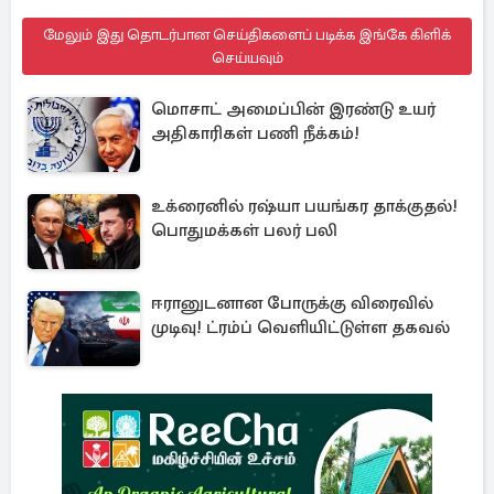
மேலும் இது தொடர்பான செய்திகளைப் படிக்க இங்கே கிளிக்
செய்யவும்
மொசாட் அமைப்பின் இரண்டு உயர்
அதிகாரிகள் பணி நீக்கம்!
உக்ரைனில் ரஷ்யா பயங்கர தாக்குதல்!
பொதுமக்கள் பலர் பலி
ஈரானுடனான போருக்கு விரைவில்
முடிவு! ட்ரம்ப் வெளியிட்டுள்ள தகவல்