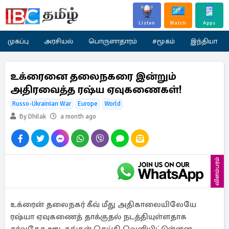
Listen
Watch
Apps
முகப்பு
அரசியல்
பொருளாதாரம்
சமூகம்
இந்தியா
உக்ரைனை தலைநகரை இன்றும்
அதிரவைத்த ரஷ்ய ஏவுகணைகள்!
Russo-Ukrainian War
Europe
World
By Dhilak
a month ago
விளம்பரம்
உக்ரைன் தலைநகர் கீவ் மீது அதிகாலையிலேயே
ரஷ்யா ஏவுகணைத் தாக்குதல் நடத்தியுள்ளதாக