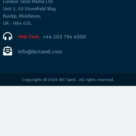
London Tamil Media Ltd.
Unit 1, 10 Stonefield Way,
Ruislip, Middlesex,
UK - HA4 0JS.
+44 203 794 4000
Help Desk:
info@ibctamil.com
Copyrights © 2026
IBC Tamil
. All rights reserved.