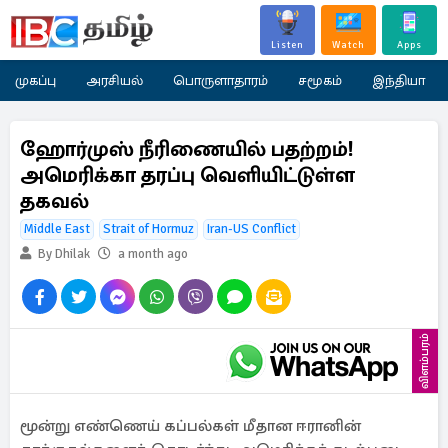
Listen
Watch
Apps
முகப்பு
அரசியல்
பொருளாதாரம்
சமூகம்
இந்தியா
ஹோர்முஸ் நீரிணையில் பதற்றம்!
அமெரிக்கா தரப்பு வெளியிட்டுள்ள
தகவல்
Middle East
Strait of Hormuz
Iran-US Conflict
By Dhilak
a month ago
விளம்பரம்
மூன்று எண்ணெய் கப்பல்கள் மீதான ஈரானின்