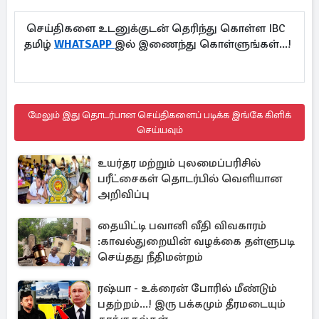
செய்திகளை உடனுக்குடன் தெரிந்து கொள்ள IBC
தமிழ்
WHATSAPP
இல் இணைந்து கொள்ளுங்கள்...!
மேலும் இது தொடர்பான செய்திகளைப் படிக்க இங்கே கிளிக்
செய்யவும்
உயர்தர மற்றும் புலமைப்பரிசில்
பரீட்சைகள் தொடர்பில் வெளியான
அறிவிப்பு
தையிட்டி பவானி வீதி விவகாரம்
:காவல்துறையின் வழக்கை தள்ளுபடி
செய்தது நீதிமன்றம்
ரஷ்யா - உக்ரைன் போரில் மீண்டும்
பதற்றம்...! இரு பக்கமும் தீரமடையும்