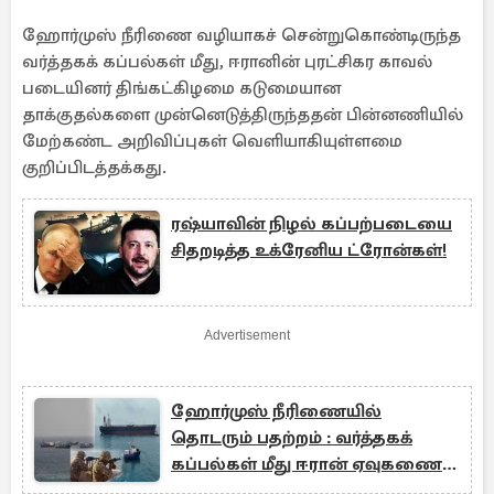
ஹோர்முஸ் நீரிணை வழியாகச் சென்றுகொண்டிருந்த
வர்த்தகக் கப்பல்கள் மீது, ஈரானின் புரட்சிகர காவல்
படையினர் திங்கட்கிழமை கடுமையான
தாக்குதல்களை முன்னெடுத்திருந்ததன் பின்னணியில்
மேற்கண்ட அறிவிப்புகள் வெளியாகியுள்ளமை
குறிப்பிடத்தக்கது.
ரஷ்யாவின் நிழல் கப்பற்படையை
சிதறடித்த உக்ரேனிய ட்ரோன்கள்!
Advertisement
ஹோர்முஸ் நீரிணையில்
தொடரும் பதற்றம் : வர்த்தகக்
கப்பல்கள் மீது ஈரான் ஏவுகணை
தாக்குதல்