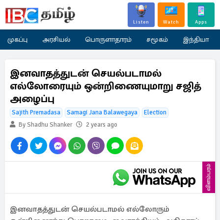
Listen
Watch
Apps
முகப்பு
அரசியல்
பொருளாதாரம்
சமூகம்
இந்தியா
இனவாதத்துடன் செயல்படாமல்
எல்லோரையும் ஒன்றிணையுமாறு சஜித்
அழைப்பு
Sajith Premadasa
Samagi Jana Balawegaya
Election
By Shadhu Shanker
2 years ago
விளம்பரம்
இனவாதத்துடன் செயல்படாமல் எல்லோரும்