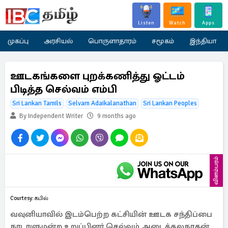
Listen
Watch
Apps
முகப்பு
அரசியல்
பொருளாதாரம்
சமூகம்
இந்தியா
ஊடகங்களை புறக்கணித்து ஓட்டம்
பிடித்த செல்வம் எம்பி
Sri Lankan Tamils
Selvam Adaikalanathan
Sri Lankan Peoples
By Independent Writer
9 months ago
விளம்பரம்
Courtesy: கபில்
வவுனியாவில் இடம்பெற்ற கட்சியின் ஊடக சந்திப்பை
நாடாளுமன்ற உறுப்பினர் செல்வம் அடைக்கலநாதன்