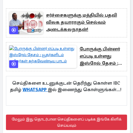
சர்ச்சைகளுக்கு மத்தியில் பதவி
விலக தயாராகும் செல்வம்
அடைக்கலநாதன்!
போருக்கு பின்னர்
எப்படி உள்ளது
இஸ்ரேல் தேசம் :
யூதர்களிடம்
தமிழர்கள்
செய்திகளை உடனுக்குடன் தெரிந்து கொள்ள IBC
கற்கவேண்டிய
தமிழ்
WHATSAPP
இல் இணைந்து கொள்ளுங்கள்...!
பாடம்
மேலும் இது தொடர்பான செய்திகளைப் படிக்க இங்கே கிளிக்
செய்யவும்