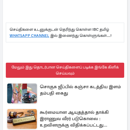
செய்திகளை உடனுக்குடன் தெரிந்து கொள்ள IBC தமிழ்
WHATSAPP CHANNEL
இல் இணைந்து கொள்ளுங்கள்...!
மேலும் இது தொடர்பான செய்திகளைப் படிக்க இங்கே கிளிக்
செய்யவும்
சொகுசு ஜீப்பில் கஞ்சா கடத்திய இளம்
தம்பதி கைது
கூர்மையான ஆயுதத்தால் தாக்கி
இராணுவ வீரர் படுகொலை :
உறவினருக்கு விதிக்கப்பட்டது