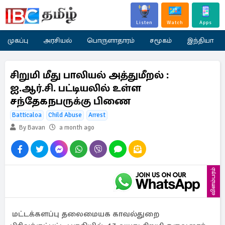
Listen
Watch
Apps
முகப்பு
அரசியல்
பொருளாதாரம்
சமூகம்
இந்தியா
சிறுமி மீது பாலியல் அத்துமீறல் :
ஐ.ஆர்.சி. பட்டியலில் உள்ள
சந்தேகநபருக்கு பிணை
Batticaloa
Child Abuse
Arrest
By Bavan
a month ago
விளம்பரம்
மட்டக்களப்பு தலைமையக காவல்துறை