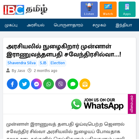
Listen
Watch
Apps
முகப்பு
அரசியல்
பொருளாதாரம்
சமூகம்
இந்தியா
அரசியலில் நுழைகிறார் முன்னாள்
இராணுவத்தளபதி சவேந்திரசில்வா…!
Shavendra Silva
SJB
Election
By Jaso
2 months ago
விளம்பரம்
​​முன்னாள் இராணுவத் தளபதி ஓய்வுபெற்ற ஜெனரல்
சவேந்திர சில்வா அரசியலில் நுழையப் போவதாக