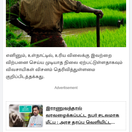
எனினும், உள்நாட்டில், உரிய விலைக்கு இவற்றை
விற்பனை செய்ய முடியாத நிலை ஏற்பட்டுள்ளதாகவும்
விவசாயிகள் விசனம் தெரிவித்துள்ளமை
குறிப்பிடத்தக்கது.
Advertisement
இராணுவத்தால்
வரவழைக்கப்பட்ட நபர் சடலமாக
மீட்பு : அரச தரப்பு வெளியிட்ட
அறிவிப்பு