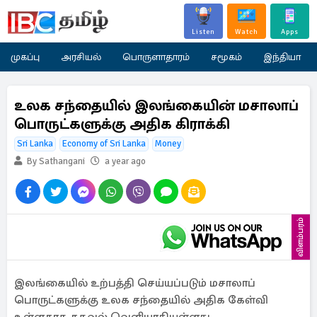
Listen
Watch
Apps
முகப்பு
அரசியல்
பொருளாதாரம்
சமூகம்
இந்தியா
உலக சந்தையில் இலங்கையின் மசாலாப்
பொருட்களுக்கு அதிக கிராக்கி
Sri Lanka
Economy of Sri Lanka
Money
By Sathangani
a year ago
விளம்பரம்
இலங்கையில் உற்பத்தி செய்யப்படும் மசாலாப்
பொருட்களுக்கு உலக சந்தையில் அதிக கேள்வி