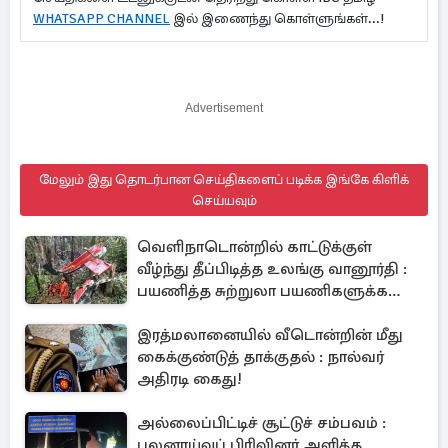
WHATSAPP CHANNEL
இல் இணைந்து கொள்ளுங்கள்...!
Advertisement
மேலும் இது தொடர்பான செய்திகளைப் படிக்க இங்கே கிளிக்
செய்யவும்
வெளிநாடொன்றில் காட்டுக்குள்
வீழ்ந்து தீப்பிடித்த உலங்கு வானூர்தி :
பயணித்த சுற்றுலா பயணிகளுக்க
நேர்ந்த துயரம்
இரத்மலானையில் வீடொன்றின் மீது
கைக்குண்டுத் தாக்குதல் : நால்வர்
அதிரடி கைது!
அல்லைப்பிட்டிச் சூட்டுச் சம்பவம் :
புலனாய்வுப் பிரிவினர் அளித்த