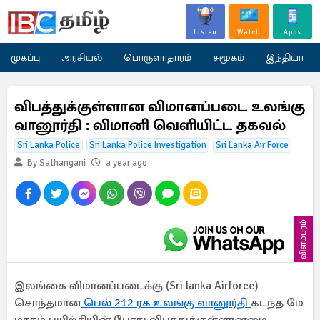
Listen
Watch
Apps
முகப்பு
அரசியல்
பொருளாதாரம்
சமூகம்
இந்தியா
விபத்துக்குள்ளான விமானப்படை உலங்கு
வானூர்தி : விமானி வெளியிட்ட தகவல்
Sri Lanka Police
Sri Lanka Police Investigation
Sri Lanka Air Force
By Sathangani
a year ago
விளம்பரம்
இலங்கை விமானப்படைக்கு (Sri lanka Airforce)
சொந்தமான
பெல் 212 ரக உலங்கு வானூர்தி
கடந்த மே