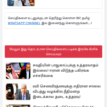
செய்திகளை உடனுக்குடன் தெரிந்து கொள்ள IBC தமிழ்
WHATSAPP CHANNEL
இல் இணைந்து கொள்ளுங்கள்...!
மேலும் இது தொடர்பான செய்திகளைப் படிக்க இங்கே கிளிக்
செய்யவும்
சவுதியின் பாதுகாப்புக்கு உத்தரவாதம்
இல்லை! ஈரான் விடுத்த பகிரங்க
எச்சரிக்கை
ரவி செனவிரத்னவுக்கு எதிரான சாலை
விபத்து வழக்கில் நீதிமன்ற
இடைக்கால தடை உத்தரவு!