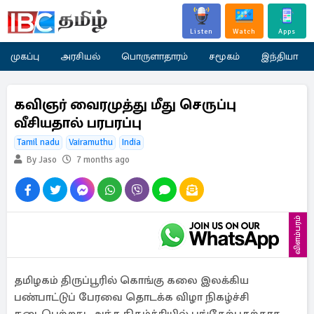
Listen
Watch
Apps
முகப்பு
அரசியல்
பொருளாதாரம்
சமூகம்
இந்தியா
கவிஞர் வைரமுத்து மீது செருப்பு
வீசியதால் பரபரப்பு
Tamil nadu
Vairamuthu
India
By Jaso
7 months ago
விளம்பரம்
தமிழகம் திருப்பூரில் கொங்கு கலை இலக்கிய
பண்பாட்டுப் பேரவை தொடக்க விழா நிகழ்ச்சி