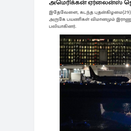
அமெரிக்கன் ஏர்லைன்ஸ் ஜெ
இதேவேளை, கடந்த புதன்கிழமை(29) 
அருகே பயணிகள் விமானமும் இராணுவ
பலியாகினர்.