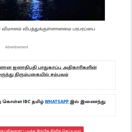
 விமானம் விபத்துக்குள்ளானமை பரபரப்பை
Advertisement
்ளான ஜனாதிபதி பாதுகாப்பு அதிகாரிகளின்
ுந்து திரும்புகையில் சம்பவம்
ு கொள்ள IBC தமிழ்
WHATSAPP
இல் இணைந்து
ய்திகளைப் படிக்க இங்கே கிளிக் செய்யவும்