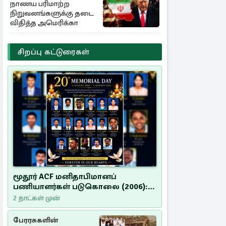
நாணய பரிமாற்ற
நிறுவனங்களுக்கு தடை
விதித்த அமெரிக்கா
சிறப்பு கட்டுரைகள்
மூதூர் ACF மனிதாபிமானப்
பணியாளர்கள் படுகொலை (2006):
20 ஆண்டுகளாகியும் நீதி
2 நாட்கள் முன்
மறுக்கப்பட்ட மனிதாபிமானப்
பேரவலம்
பேரரசுகளின்