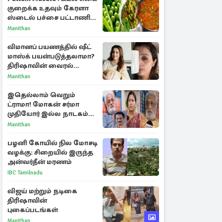
குறைக்க உதவும் கேரளா
ஸ்டைல் பச்சை பட்டாணி
கிரேவி
Manithan
விமானப் பயணத்தில் ஷீட்
மாஸ்க் பயன்படுத்தலாமா?
திரிஷாவின் வைரல்
செல்ஃபிக்கு மருத்துவர்
Manithan
விளக்கம்
இதெல்லாம் வெறும்
ட்ராமா! மோகன் சர்மா
முதியோர் இல்ல நாடகம்
குறித்து குட்டி பத்மினி
Manithan
பரபரப்பு பேட்டி
பழனி கோயில் நில மோசடி
வழக்கு: சிறையில் இருந்த
அன்வர்தீன் மரணம்
IBC Tamilnadu
விஜய் மற்றும் நடிகை
திரிஷாவின்
புகைப்படங்கள்
Manithan