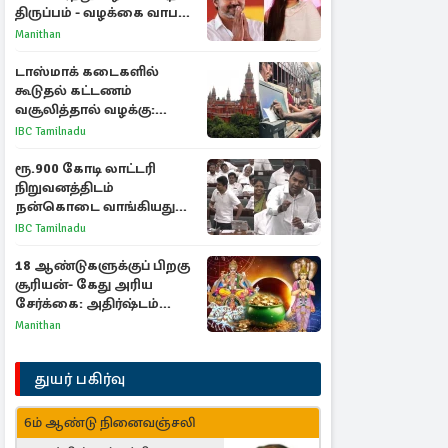
திருப்பம் - வழக்கை வாபஸ்
பெற்ற சங்கீதா!
Manithan
டாஸ்மாக் கடைகளில்
கூடுதல் கட்டணம்
வசூலித்தால் வழக்கு:
சென்னை உயர்நீதிமன்றம்
IBC Tamilnadu
உத்தரவு
ரூ.900 கோடி லாட்டரி
நிறுவனத்திடம்
நன்கொடை வாங்கியது
ஏன்? உதயநிதி - ஆதவ்
IBC Tamilnadu
விவாதம்
18 ஆண்டுகளுக்குப் பிறகு
சூரியன்- கேது அரிய
சேர்க்கை: அதிர்ஷ்டம்
பெறும் 3 ராசிகள்!
Manithan
துயர் பகிர்வு
6ம் ஆண்டு நினைவஞ்சலி