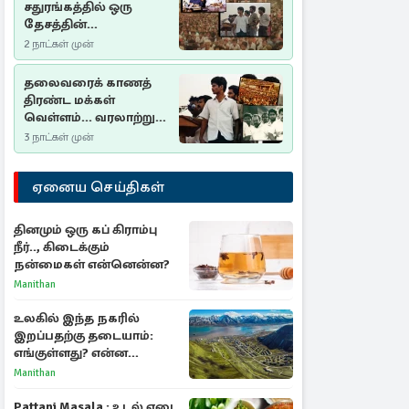
சதுரங்கத்தில் ஒரு
தேசத்தின்
தீர்க்கதரிசனம் :
2 நாட்கள் முன்
சுதுமலை பிரகடனம்
ஒரு வரலாற்றுப் பாடம்
தலைவரைக் காணத்
திரண்ட மக்கள்
வெள்ளம்... வரலாற்றுச்
சிறப்புமிக்க சுதுமலைப்
3 நாட்கள் முன்
பிரகடனம்…
ஏனைய செய்திகள்
தினமும் ஒரு கப் கிராம்பு
நீர்.., கிடைக்கும்
நன்மைகள் என்னென்ன?
Manithan
உலகில் இந்த நகரில்
இறப்பதற்கு தடையாம்:
எங்குள்ளது? என்ன
காரணம் தெரியுமா?
Manithan
Pattani Masala : உடல் எடை