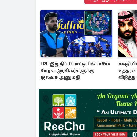
LPL இறுதிப் போட்டியில் Jaffna
சவுதியின
Kings - இரசிகர்களுக்கு
உத்தரவ
இலவச அனுமதி
விடுத்த