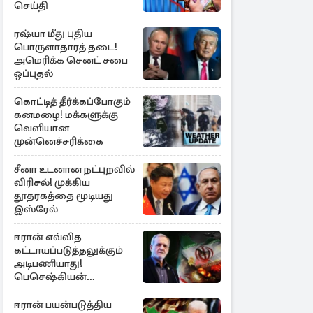
செய்தி
ரஷ்யா மீது புதிய
பொருளாதாரத் தடை!
அமெரிக்க செனட் சபை
ஒப்புதல்
கொட்டித் தீர்க்கப்போகும்
கனமழை! மக்களுக்கு
வெளியான
முன்னெச்சரிக்கை
சீனா உடனான நட்புறவில்
விரிசல்! முக்கிய
தூதரகத்தை மூடியது
இஸ்ரேல்
ஈரான் எவ்வித
கட்டாயப்படுத்தலுக்கும்
அடிபணியாது!
பெசெஷ்கியன்
அறிவிப்பு
ஈரான் பயன்படுத்திய