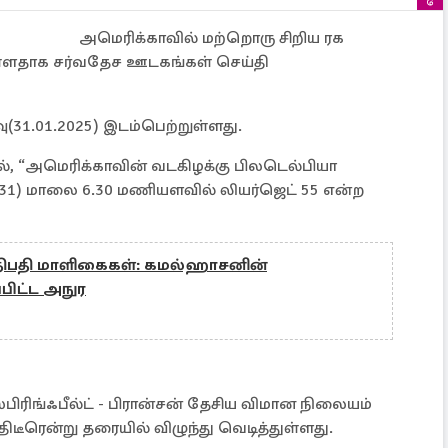
அமெரிக்காவில் மற்றொரு சிறிய ரக
ுள்ளதாக சர்வதேச ஊடகங்கள் செய்தி
ு(31.01.2025) இடம்பெற்றுள்ளது.
், “அமெரிக்காவின் வடகிழக்கு பிலடெல்பியா
(31) மாலை 6.30 மணியளவில் லியர்ஜெட் 55 என்ற
திபதி மாளிகைகள்: கமல்ஹாசனின்
்பிட்ட அநுர
்பிரிங்ஃபீல்ட் - பிரான்சன் தேசிய விமான நிலையம்
டீரென்று தரையில் விழுந்து வெடித்துள்ளது.