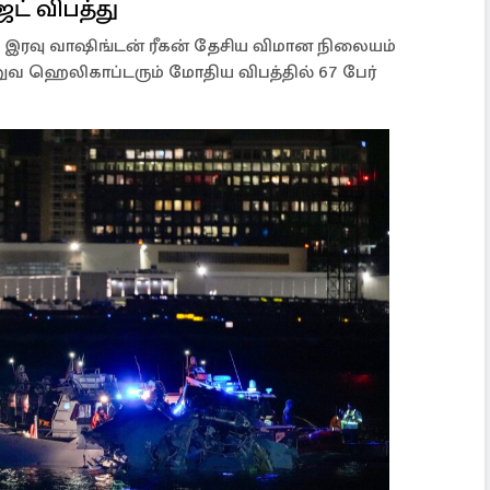
ட் விபத்து
இரவு வாஷிங்டன் ரீகன் தேசிய விமான நிலையம்
 ஹெலிகாப்டரும் மோதிய விபத்தில் 67 பேர்