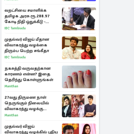
வறட்சியை சமாளிக்க
தமிழக அரசு ரூ.288.97
கோடி நிதி ஒதுக்கீடு -
வெளியான அரசாணை
IBC Tamilnadu
முதல்வர் விஜய் மீதான
விவாகரத்து வழக்கை
திரும்ப பெற்ற சங்கீதா
IBC Tamilnadu
நகசுத்தி வருவதற்கான
காரணம் என்ன? இதை
தெரிந்து கொள்ளுங்கள்
Manithan
27வது திருமண நாள்
நெருங்கும் நிலையில்
விவாகரத்து வழக்கு
வாபஸ்! விஜய்யுடன்
Manithan
மீண்டும் இணைவாரா?
முதல்வர் விஜய்
விவாகரத்து வழக்கில் புதிய