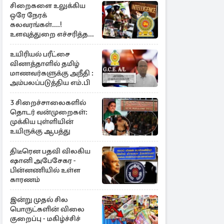
சிறைகளை உலுக்கிய
ஒரே நேரக்
கலவரங்கள்....!
உளவுத்துறை எச்சரித்த
பாரிய சதி அம்பலம்
உயிரியல் பரீட்சை
வினாத்தாளில் தமிழ்
மாணவர்களுக்கு அநீதி :
அம்பலப்படுத்திய எம்.பி
3 சிறைச்சாலைகளில்
தொடர் வன்முறைகள்:
முக்கிய புள்ளியின்
உயிருக்கு ஆபத்து
திடீரென பதவி விலகிய
ஷானி அபேசேகர -
பின்னணியில் உள்ள
காரணம்
இன்று முதல் சில
பொருட்களின் விலை
குறைப்பு - மகிழ்ச்சிச்