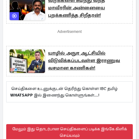
வடுக்களை சுமந்து வந்த
மாவீரரின் அன்னையை
புறக்கணித்த சிறீதரன்!
Advertisement
யாழில் அநுர ஆட்சியில்
விடுவிக்கப்படவுள்ள இராணுவ
வசமான காணிகள்!
செய்திகளை உடனுக்குடன் தெரிந்து கொள்ள IBC தமிழ்
WHATSAPP
இல் இணைந்து கொள்ளுங்கள்...!
மேலும் இது தொடர்பான செய்திகளைப் படிக்க இங்கே கிளிக்
செய்யவும்