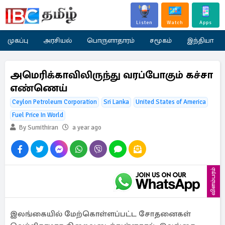
Listen
Watch
Apps
முகப்பு
அரசியல்
பொருளாதாரம்
சமூகம்
இந்தியா
அமெரிக்காவிலிருந்து வரப்போகும் கச்சா
எண்ணெய்
Ceylon Petroleum Corporation
Sri Lanka
United States of America
Fuel Price In World
By Sumithiran
a year ago
விளம்பரம்
இலங்கையில் மேற்கொள்ளப்பட்ட சோதனைகள்