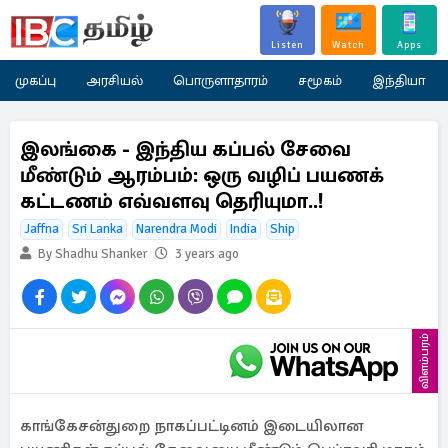
Listen
Watch
Apps
முகப்பு
அரசியல்
பொருளாதாரம்
சமூகம்
இந்தியா
இலங்கை - இந்திய கப்பல் சேவை
மீண்டும் ஆரம்பம்: ஒரு வழிப் பயணக்
கட்டணம் எவ்வளவு தெரியுமா..!
Jaffna
Sri Lanka
Narendra Modi
India
Ship
By Shadhu Shanker
3 years ago
விளம்பரம்
காங்கேசன்துறை நாகப்பட்டினம் இடையிலான