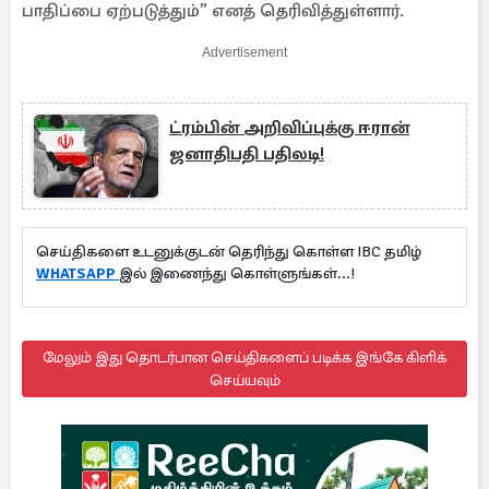
பாதிப்பை ஏற்படுத்தும்” எனத் தெரிவித்துள்ளார்.
Advertisement
ட்ரம்பின் அறிவிப்புக்கு ஈரான்
ஜனாதிபதி பதிலடி!
செய்திகளை உடனுக்குடன் தெரிந்து கொள்ள IBC தமிழ்
WHATSAPP
இல் இணைந்து கொள்ளுங்கள்...!
மேலும் இது தொடர்பான செய்திகளைப் படிக்க இங்கே கிளிக்
செய்யவும்