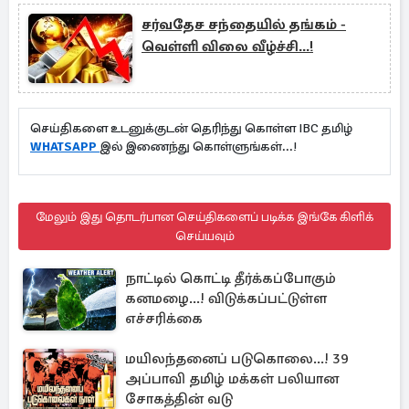
சர்வதேச சந்தையில் தங்கம் -
வெள்ளி விலை வீழ்ச்சி...!
செய்திகளை உடனுக்குடன் தெரிந்து கொள்ள IBC தமிழ்
WHATSAPP
இல் இணைந்து கொள்ளுங்கள்...!
மேலும் இது தொடர்பான செய்திகளைப் படிக்க இங்கே கிளிக்
செய்யவும்
நாட்டில் கொட்டி தீர்க்கப்போகும்
கனமழை...! விடுக்கப்பட்டுள்ள
எச்சரிக்கை
மயிலந்தனைப் படுகொலை...! 39
அப்பாவி தமிழ் மக்கள் பலியான
சோகத்தின் வடு