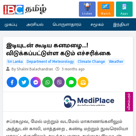
Listen
Watch
Apps
முகப்பு
அரசியல்
பொருளாதாரம்
சமூகம்
இந்தியா
இடியுடன் கூடிய கனமழை...!
விடுக்கப்பட்டுள்ள கடும் எச்சரிக்கை
Sri Lanka
Department of Meteorology
Climate Change
Weather
By Shalini Balachandran
3 months ago
விளம்பரம்
சப்ரகமுவ, மேல் மற்றும் வடமேல் மாகாணங்களிலும்
அத்துடன் காலி, மாத்தறை , கண்டி மற்றும் நுவரெலியா