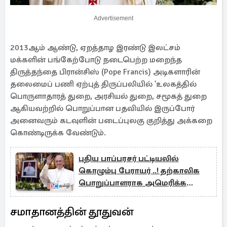
Advertisement
2013ஆம் ஆண்டு, ஏறத்தாழ இரண்டு இலட்சம்
மக்களின் பங்கேற்போடு நடைபெற்ற மறைந்த
திருத்தந்தை பிரான்சிஸ் (Pope Francis) அடிகளாரின்
தலைமைப் பணி ஏற்புத் திருப்பலியில் 'உலகத்தில்
பொருளாதாரத் துறை, அரசியல் துறை, சமூகத் துறை
ஆகியவற்றில் பொறுப்பான பதவியில் இருப்போர்
அனைவரும் கடவுளின் படைப்புலகு குறித்து அக்கறை
கொண்டிருக்க வேண்டும்.
புதிய பாப்பரசர் பட்டியலில்
கொழும்பு பேராயர் ..! தற்காலிக
பொறுப்பாளராக அமெரிக்க
கர்தினால்
சமாதானத்தின் தூதுவன்