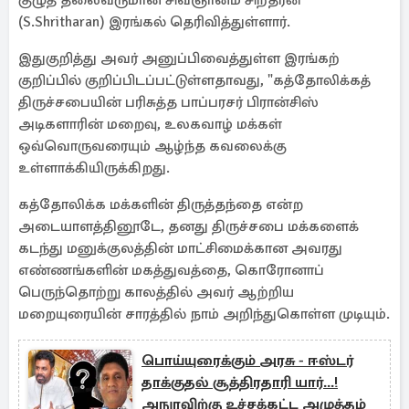
குழுத் தலைவருமான சிவஞானம் சிறீதரன்
(S.Shritharan) இரங்கல் தெரிவித்துள்ளார்.
இதுகுறித்து அவர் அனுப்பிவைத்துள்ள இரங்கற்
குறிப்பில் குறிப்பிடப்பட்டுள்ளதாவது, "கத்தோலிக்கத்
திருச்சபையின் பரிசுத்த பாப்பரசர் பிரான்சிஸ்
அடிகளாரின் மறைவு, உலகவாழ் மக்கள்
ஒவ்வொருவரையும் ஆழ்ந்த கவலைக்கு
உள்ளாக்கியிருக்கிறது.
கத்தோலிக்க மக்களின் திருத்தந்தை என்ற
அடையாளத்தினூடே, தனது திருச்சபை மக்களைக்
கடந்து மனுக்குலத்தின் மாட்சிமைக்கான அவரது
எண்ணங்களின் மகத்துவத்தை, கொரோனாப்
பெருந்தொற்று காலத்தில் அவர் ஆற்றிய
மறையுரையின் சாரத்தில் நாம் அறிந்துகொள்ள முடியும்.
பொய்யுரைக்கும் அரசு - ஈஸ்டர்
தாக்குதல் சூத்திரதாரி யார்...!
அநுரவிற்கு உச்சக்கட்ட அழுத்தம்