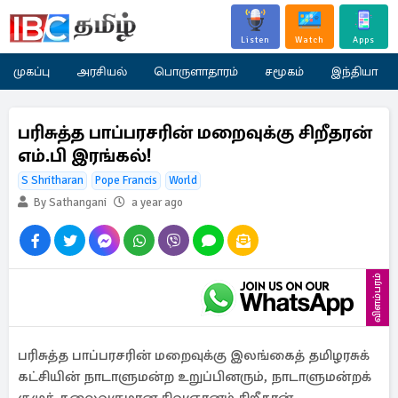
Listen
Watch
Apps
முகப்பு
அரசியல்
பொருளாதாரம்
சமூகம்
இந்தியா
பரிசுத்த பாப்பரசரின் மறைவுக்கு சிறீதரன்
எம்.பி இரங்கல்!
S Shritharan
Pope Francis
World
By Sathangani
a year ago
விளம்பரம்
பரிசுத்த பாப்பரசரின் மறைவுக்கு இலங்கைத் தமிழரசுக்
கட்சியின் நாடாளுமன்ற உறுப்பினரும், நாடாளுமன்றக்