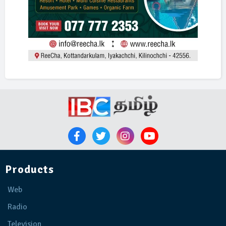
Products
Web
Radio
Television