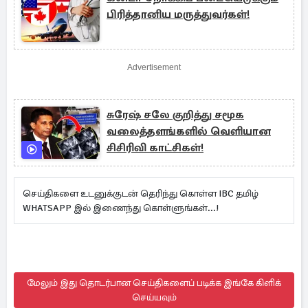
பிரித்தானிய மருத்துவர்கள்!
Advertisement
சுரேஷ் சலே குறித்து சமூக
வலைத்தளங்களில் வெளியான
சிசிரிவி காட்சிகள்!
செய்திகளை உடனுக்குடன் தெரிந்து கொள்ள IBC தமிழ்
WHATSAPP இல் இணைந்து கொள்ளுங்கள்...!
மேலும் இது தொடர்பான செய்திகளைப் படிக்க இங்கே கிளிக்
செய்யவும்