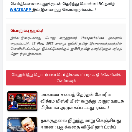
செய்திகளை உடனுக்குடன் தெரிந்து கொள்ள IBC தமிழ்
WHATSAPP
இல் இணைந்து கொள்ளுங்கள்...!
பொறுப்பு துறப்பு!
இக்கட்டுரையானது பொது எழுத்தாளர்
Theepachelvan
அவரால்
எழுதப்பட்டு,
13 May, 2025
அன்று
ஐபிசி தமிழ்
இணையத்தளத்தில்
வெளியிடப்பட்டது. இக்கட்டுரைக்கும்
ஐபிசி தமிழ்
தளத்திற்கும் எந்தத்
தொடர்பும் இல்லை.
மேலும் இது தொடர்பான செய்திகளைப் படிக்க இங்கே கிளிக்
செய்யவும்
மாகாண சபைத் தேர்தல் கோரிய
விக்ரம் மிஸ்ரியின் கருத்து அநுர ஊடக
பிரிவால் அமுக்கப்பட்டது ஏன்...!
தாக்குதலை நிறுத்துமாறு கெஞ்சியது
ஈரான் : புதுக்கதை விடுகிறார் ட்ரம்ப்