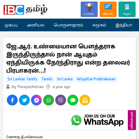
Listen
Watch
Apps
முகப்பு
அரசியல்
பொருளாதாரம்
சமூகம்
இந்தியா
ஜே.ஆர். உண்மையான பௌத்தராக
இருந்திருந்தால் நான் ஆயுதம்
ஏந்தியிருக்க நேர்ந்திராது என்ற தலைவர்
பிரபாகரன்…!
Sri Lankan Tamils
Tamils
Sri Lanka
Velupillai Prabhakaran
By Theepachelvan
a year ago
விளம்பரம்
Courtesy: தீபச்செல்வன்