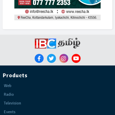
Products
Web
Radio
Television
Events