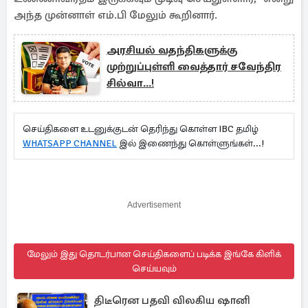
அந்த முன்னாள் எம்.பி மேலும் கூறினார்.
அரசியல் வதந்திகளுக்கு
முற்றுப்புள்ளி வைத்தார் சவேந்திர
சில்வா...!
செய்திகளை உடனுக்குடன் தெரிந்து கொள்ள IBC தமிழ்
WHATSAPP CHANNEL
இல் இணைந்து கொள்ளுங்கள்...!
Advertisement
மேலும் இது தொடர்பான செய்திகளைப் படிக்க இங்கே கிளிக்
செய்யவும்
திடீரென பதவி விலகிய ஷானி