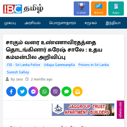
Listen
Watch
Apps
முகப்பு
அரசியல்
பொருளாதாரம்
சமூகம்
இந்தியா
சாகும் வரை உண்ணாவிரதத்தை
தொடங்கினார் சுரேஷ் சாலே : உதய
கம்மன்பில அறிவிப்பு
CID - Sri Lanka Police
Udaya Gammanpila
Prisons in Sri Lanka
Suresh Salley
By Jaso
2 months ago
விளம்பரம்