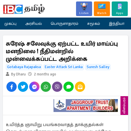
Listen
Watch
Apps
முகப்பு
அரசியல்
பொருளாதாரம்
சமூகம்
இந்தியா
சுரேஷ் சலேவுக்கு ஏற்பட்ட உயிர் மாய்ப்பு
மனநிலை ! நீதிமன்றில்
முன்வைக்கப்பட்ட அறிக்கை
Gotabaya Rajapaksa
Easter Attack Sri Lanka
Suresh Salley
By Dharu
2 months ago
விளம்பரம்
உயிர்த்த ஞாயிறு பயங்கரவாதத் தாக்குதல்கள்