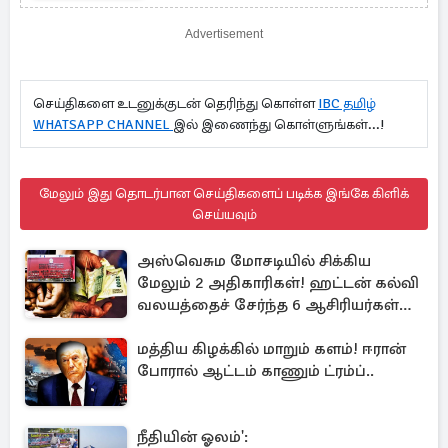
Advertisement
செய்திகளை உடனுக்குடன் தெரிந்து கொள்ள
IBC தமிழ்
WHATSAPP CHANNEL
இல் இணைந்து கொள்ளுங்கள்...!
மேலும் இது தொடர்பான செய்திகளைப் படிக்க இங்கே கிளிக்
செய்யவும்
அஸ்வெசும மோசடியில் சிக்கிய
மேலும் 2 அதிகாரிகள்! ஹட்டன் கல்வி
வலயத்தைச் சேர்ந்த 6 ஆசிரியர்கள்
குறித்து விசாரணை
மத்திய கிழக்கில் மாறும் களம்! ஈரான்
போரால் ஆட்டம் காணும் ட்ரம்ப்..
நீதியின் ஓலம்':