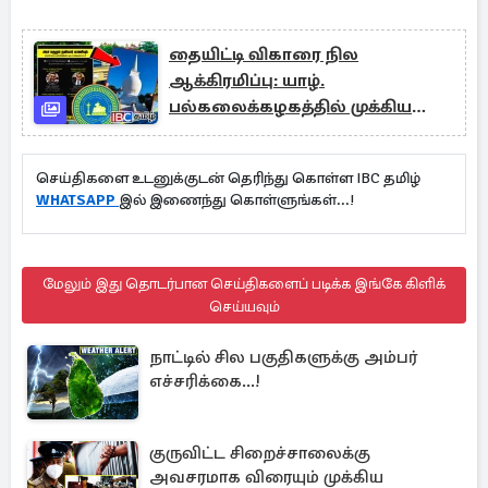
தையிட்டி விகாரை நில
ஆக்கிரமிப்பு: யாழ்.
பல்கலைக்கழகத்தில் முக்கிய
கலந்துரையாடல்
செய்திகளை உடனுக்குடன் தெரிந்து கொள்ள IBC தமிழ்
WHATSAPP
இல் இணைந்து கொள்ளுங்கள்...!
மேலும் இது தொடர்பான செய்திகளைப் படிக்க இங்கே கிளிக்
செய்யவும்
நாட்டில் சில பகுதிகளுக்கு அம்பர்
எச்சரிக்கை...!
குருவிட்ட சிறைச்சாலைக்கு
அவசரமாக விரையும் முக்கிய