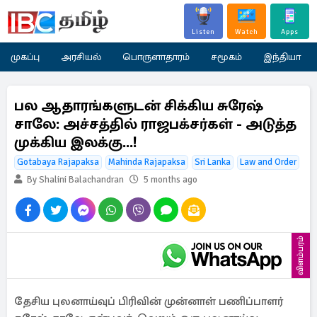
Listen
Watch
Apps
முகப்பு
அரசியல்
பொருளாதாரம்
சமூகம்
இந்தியா
பல ஆதாரங்களுடன் சிக்கிய சுரேஷ்
சாலே: அச்சத்தில் ராஜபக்‌சர்கள் - அடுத்த
முக்கிய இலக்கு...!
Gotabaya Rajapaksa
Mahinda Rajapaksa
Sri Lanka
Law and Order
By Shalini Balachandran
5 months ago
விளம்பரம்
தேசிய புலனாய்வுப் பிரிவின் முன்னாள் பணிப்பாளர்