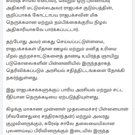
சுரேஷ் சாலே என்பவர், வெறும் ஒரு புலனாய்வு
அதிகாரி மட்டுமல்லஅவர் ராஜபக்ச குடும்பத்தின்,
குறிப்பாகக் கோட்டாபய ராஜபக்சவின் மிக
நெருக்கமான மற்றும் நம்பிக்கைக்குரிய நிழல்
அதிகாரியாகவே பார்க்கப்பட்டார்.
தற்போது அவர் கைது செய்யப்பட்டுள்ளமை,
ராஜபக்சக்கள் மீதான ஊழல் மற்றும் மனித உரிமை
மீறல் குற்றச்சாட்டுகளைத் தாண்டி உயிர்த்த ஞாயிறு
படுகொலைகளின் பின்னணியில் இருந்ததாகத்
தெரிவிக்கப்படும் அரசியல் சதித்திட்டங்களை நோக்கி
நகர்ந்துள்ளது.
இது ராஜபக்சக்களுக்குப் பாரிய அரசியல் மற்றும் சட்ட
ரீதியான நெருக்கடியை ஏற்படுத்தியுள்ளது.
கிழக்கு மாகாண முன்னாள் முதலமைச்சர் பிள்ளையான்
(சிவனேசதுரை சந்திரகாந்தன்) மற்றும் அவரது
குழுவினருக்கும், சுரேஷ் சாலே தலைமையிலான
புலனாய்வுப் பிரிவினருக்கும் இடையில் இருந்த