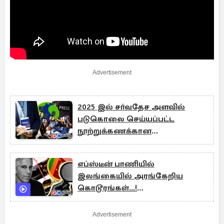
Advertisement
2025 இல் சா்வதேச அளவில்
படுகொலை செய்யப்பட்ட
நூற்றுக்கணக்கான
செய்தியாளர்கள்!
எப்ஸ்டீன் பாணியில்
இலங்கையில் அரங்கேறிய
கொடூரங்கள்...!
மூடிமறைக்கப்பட்ட அதிர்ச்சி
தகவல்கள்
Advertisement