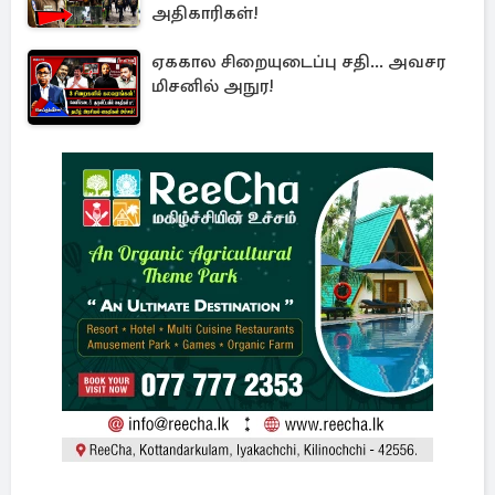
அதிகாரிகள்!
ஏககால சிறையுடைப்பு சதி... அவசர
மிசனில் அநுர!