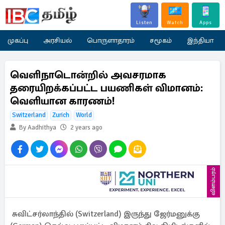
Listen
Watch
Apps
முகப்பு
அரசியல்
பொருளாதாரம்
சமூகம்
இந்தியா
வெளிநாடொன்றில் அவசரமாக
தரையிறக்கப்பட்ட பயணிகள் விமானம்:
வெளியான காரணம்!
Switzerland
Zurich
World
By Aadhithya
2 years ago
விளம்பரம்
சுவிட்சர்லாந்தில் (Switzerland) இருந்து ஜேர்மனுக்கு