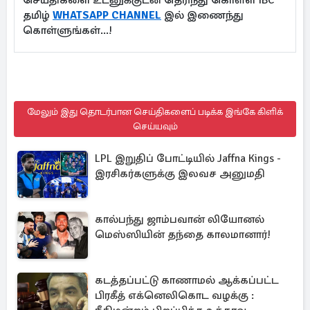
செய்திகளை உடனுக்குடன் தெரிந்து கொள்ள IBC
தமிழ்
WHATSAPP CHANNEL
இல் இணைந்து
கொள்ளுங்கள்...!
மேலும் இது தொடர்பான செய்திகளைப் படிக்க இங்கே கிளிக்
செய்யவும்
LPL இறுதிப் போட்டியில் Jaffna Kings -
இரசிகர்களுக்கு இலவச அனுமதி
கால்பந்து ஜாம்பவான் லியோனல்
மெஸ்ஸியின் தந்தை காலமானார்!
கடத்தப்பட்டு காணாமல் ஆக்கப்பட்ட
பிரகீத் எக்னெலிகொட வழக்கு :