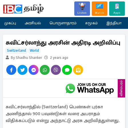
Listen
Watch
Apps
முகப்பு
அரசியல்
பொருளாதாரம்
சமூகம்
இந்தியா
சுவிட்சர்லாந்து அரசின் அதிரடி அறிவிப்பு
Switzerland
World
By Shadhu Shanker
2 years ago
விளம்பரம்
சுவிட்சர்லாந்தில் (Switzerland) பெண்கள் புர்கா
அணிந்தால் 900 பவுண்டுகள் வரை அபராதம்
விதிக்கப்படும் என்று அந்நாட்டு அரசு அறிவித்துள்ளது.