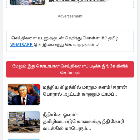
தொடர்பில் மேலும் பல தகவல்கள்
Advertisement
செய்திகளை உடனுக்குடன் தெரிந்து கொள்ள IBC தமிழ்
WHATSAPP
இல் இணைந்து கொள்ளுங்கள்...!
மேலும் இது தொடர்பான செய்திகளைப் படிக்க இங்கே கிளிக்
செய்யவும்
மத்திய கிழக்கில் மாறும் களம்! ஈரான்
போரால் ஆட்டம் காணும் ட்ரம்ப்..
நீதியின் ஓலம்':
தமிழினப்படுகொலைக்கு நீதிகோரி
வடக்கில் மாபெரும்
கவனயீர்ப்புப்போராட்டம்