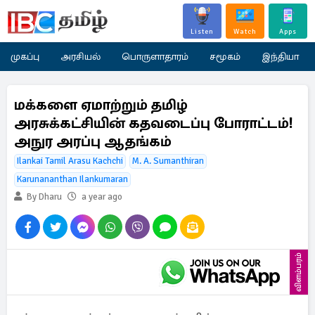
Listen
Watch
Apps
முகப்பு
அரசியல்
பொருளாதாரம்
சமூகம்
இந்தியா
மக்களை ஏமாற்றும் தமிழ்
அரசுக்கட்சியின் கதவடைப்பு போராட்டம்!
அநுர அரப்பு ஆதங்கம்
Ilankai Tamil Arasu Kachchi
M. A. Sumanthiran
Karunananthan Ilankumaran
By Dharu
a year ago
விளம்பரம்