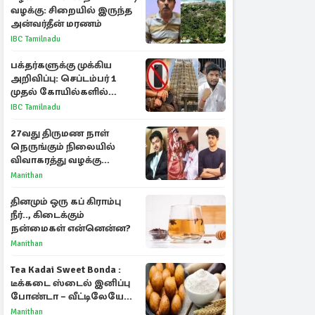
வழக்கு: சிறையில் இருந்த
அன்வர்தீன் மரணம்
IBC Tamilnadu
பக்தர்களுக்கு முக்கிய
அறிவிப்பு: செப்டம்பர் 1
முதல் கோயில்களில்
மொபைலுக்கு தடை!
IBC Tamilnadu
27வது திருமண நாள்
நெருங்கும் நிலையில்
விவாகரத்து வழக்கு
வாபஸ்! விஜய்யுடன்
Manithan
மீண்டும் இணைவாரா?
தினமும் ஒரு கப் கிராம்பு
நீர்.., கிடைக்கும்
நன்மைகள் என்னென்ன?
Manithan
Tea Kadai Sweet Bonda :
டீக்கடை ஸ்டைல் இனிப்பு
போண்டா – வீட்டிலேயே
செய்வது எப்படி?
Manithan