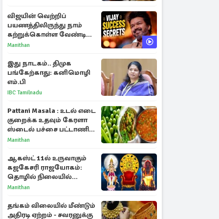
விஜயின் வெற்றிப்
பயணத்திலிருந்து நாம்
கற்றுக்கொள்ள வேண்டிய
முக்கிய 3 விடயங்கள்!
Manithan
இது நாடகம்.. திமுக
பங்கேற்காது: கனிமொழி
எம்.பி
IBC Tamilnadu
Pattani Masala : உடல் எடை
குறைக்க உதவும் கேரளா
ஸ்டைல் பச்சை பட்டாணி
கிரேவி
Manithan
ஆகஸ்ட் 11ல் உருவாகும்
கஜகேசரி ராஜயோகம்:
தொழில் நிலையில்
அதிர்ஷ்டம் பெறும் 3
Manithan
ராசிகள்!
தங்கம் விலையில் மீண்டும்
அதிரடி ஏற்றம் - சவரனுக்கு