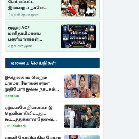
செய்யப்பட்ட
இன்றைய நாளே
செம்மணி
7 மணி நேரம் முன்
இனப்படுகொலை
தினம்…!
மூதூர் ACF
மனிதாபிமானப்
பணியாளர்கள்
படுகொலை (2006): 20
2 நாட்கள் முன்
ஆண்டுகளாகியும் நீதி
மறுக்கப்பட்ட
ஏனைய செய்திகள்
மனிதாபிமானப்
பேரவலம்
இதெல்லாம் வெறும்
ட்ராமா! மோகன் சர்மா
முதியோர் இல்ல நாடகம்
குறித்து குட்டி பத்மினி
Manithan
பரபரப்பு பேட்டி
ஏற்கனவே நிலைப்பாடு
தெளிவாகிவிட்டது...
கூட்டத்துக்கான தேவை
என்ன? - கனிமொழி
IBC Tamilnadu
விமர்சனம்
பழனி கோயில் நில மோசடி