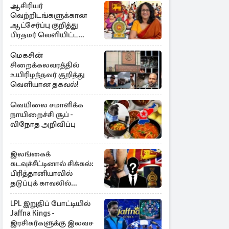
ஆசிரியர்
வெற்றிடங்களுக்கான
ஆட்சேர்ப்பு குறித்து
பிரதமர் வெளியிட்ட
அறிவிப்பு
மெகசின்
சிறைக்கலவரத்தில்
உயிரிழந்தவர் குறித்து
வெளியான தகவல்!
வெயிலை சமாளிக்க
நாயிறைச்சி சூப் -
விநோத அறிவிப்பு
இலங்கைக்
கடவுச்சீட்டினால் சிக்கல்:
பிரித்தானியாவில்
தடுப்புக் காவலில்
முன்னாள் எம்.பி!
LPL இறுதிப் போட்டியில்
Jaffna Kings -
இரசிகர்களுக்கு இலவச