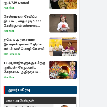
ரூ.1,720 உயர்வு!
Manithan
செல்வமகள் சேமிப்பு
திட்டம்.., மாதம் ரூ.3,000
சேமித்தால் எவ்வளவு
கிடைக்கும்?
Manithan
தவெக அரசை யார்
இயக்குகிறார்கள்? திமுக
எம்.பி கனிமொழி கேள்வி
IBC Tamilnadu
18 ஆண்டுகளுக்குப் பிறகு
சூரியன்- கேது அரிய
சேர்க்கை: அதிர்ஷ்டம்
பெறும் 3 ராசிகள்!
Manithan
துயர் பகிர்வு
மரண அறிவித்தல்