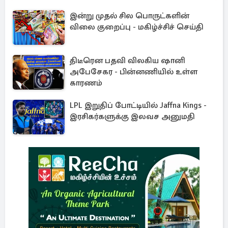
இன்று முதல் சில பொருட்களின்
விலை குறைப்பு - மகிழ்ச்சிச் செய்தி
திடீரென பதவி விலகிய ஷானி
அபேசேகர - பின்னணியில் உள்ள
காரணம்
LPL இறுதிப் போட்டியில் Jaffna Kings -
இரசிகர்களுக்கு இலவச அனுமதி