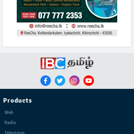
Products
Web
Radio
Television