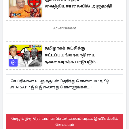
வைத்தியசாலையில் அனுமதி!
Advertisement
தமிழரசுக் கட்சிக்கு
சட்டப்பயங்கரவாதியை
தலைவராக்க பாடுபடும்
தலைமைகள்
செய்திகளை உடனுக்குடன் தெரிந்து கொள்ள IBC தமிழ்
WHATSAPP இல் இணைந்து கொள்ளுங்கள்...!
மேலும் இது தொடர்பான செய்திகளைப் படிக்க இங்கே கிளிக்
செய்யவும்