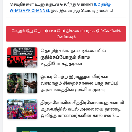
செய்திகளை உடனுக்குடன் தெரிந்து கொள்ள
IBC தமிழ்
WHATSAPP CHANNEL
இல் இணைந்து கொள்ளுங்கள்...!
மேலும் இது தொடர்பான செய்திகளைப் படிக்க இங்கே கிளிக்
செய்யவும்
தொழிற்சங்க நடவடிக்கையில்
குதிக்கப்போகும் கிராம
உத்தியோகத்தர்கள்
ஓய்வு பெற்ற இராணுவ வீரர்கள்
வசமாகும் சிறைச்சாலை பாதுகாப்பு!
அரசாங்கத்தின் முக்கிய முடிவு
திருக்கோவில் சித்திரவேலாயுத சுவாமி
ஆலயத்தில் கடல் அலையை தாண்டி
ஒலித்த மாணவர்களின் கால் சலங்கை
ஓசை