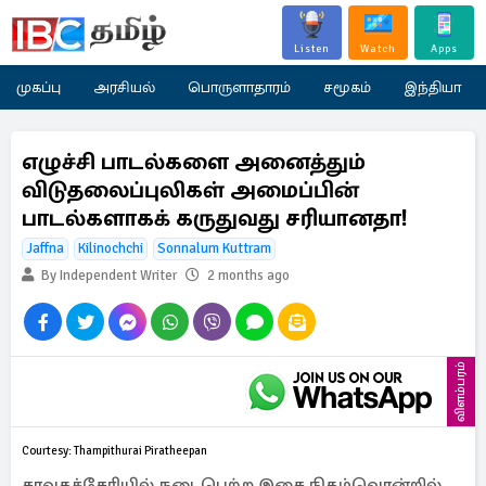
Listen
Watch
Apps
முகப்பு
அரசியல்
பொருளாதாரம்
சமூகம்
இந்தியா
எழுச்சி பாடல்களை அனைத்தும்
விடுதலைப்புலிகள் அமைப்பின்
பாடல்களாகக் கருதுவது சரியானதா!
Jaffna
Kilinochchi
Sonnalum Kuttram
By Independent Writer
2 months ago
விளம்பரம்
Courtesy: Thampithurai Piratheepan
சாவகச்சேரியில் நடைபெற்ற இசை நிகழ்வொன்றில்