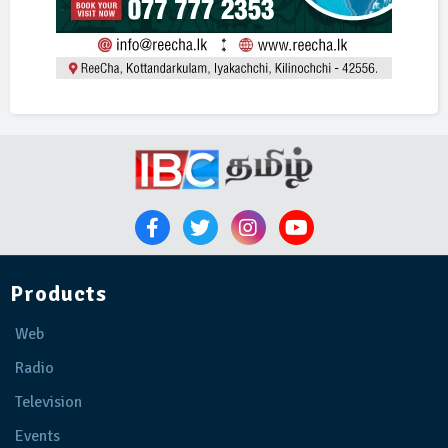
Products
Web
Radio
Television
Events