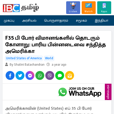
Listen
Watch
Apps
முகப்பு
அரசியல்
பொருளாதாரம்
சமூகம்
இந்தியா
F35 பி போர் விமானங்களில் தொடரும்
கோளாறு: பாரிய பின்னடைவை சந்தித்த
அமெரிக்கா
United States of America
World
By Shalini Balachandran
a year ago
விளம்பரம்
அமெரிக்காவின் (United States) எப் 35 பி போர்