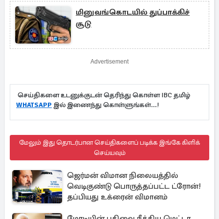
மினுவங்கொடயில் துப்பாக்கிச்
சூடு
Advertisement
செய்திகளை உடனுக்குடன் தெரிந்து கொள்ள IBC தமிழ்
WHATSAPP
இல் இணைந்து கொள்ளுங்கள்...!
மேலும் இது தொடர்பான செய்திகளைப் படிக்க இங்கே கிளிக்
செய்யவும்
ஜெர்மன் விமான நிலையத்தில்
வெடிகுண்டு பொருத்தப்பட்ட ட்ரோன்!
தப்பியது உக்ரைன் விமானம்
மோடியின் பதிவை நீக்கிய மெட்டா