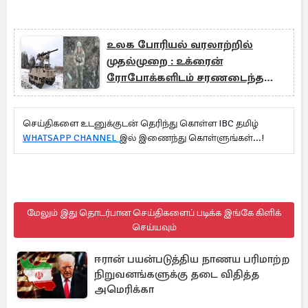
உலக போரியல் வரலாற்றில்
முதல்முறை : உக்ரைன்
ரோபோக்களிடம் சரணடைந்த
ரஷ்ய வீரர்கள்
செய்திகளை உடனுக்குடன் தெரிந்து கொள்ள IBC தமிழ்
WHATSAPP CHANNEL
இல் இணைந்து கொள்ளுங்கள்...!
மேலும் இது தொடர்பான செய்திகளைப் படிக்க இங்கே கிளிக்
செய்யவும்
ஈரான் பயன்படுத்திய நாணய பரிமாற்ற
நிறுவனங்களுக்கு தடை விதித்த
அமெரிக்கா