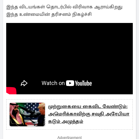
இந்த விடயங்கள் தொடர்பில் விரிவாக ஆராய்கிறது
இந்த உண்மையின் தரிசனம் நிகழ்ச்சி
முற்றுகையை கைவிட வேண்​டும்:
அமெரிக்காவிற்கு சவுதி அரேபியா
கடும் அழுத்தம்
Advertisement