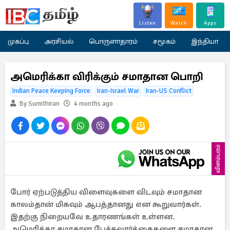
Listen
Watch
Apps
முகப்பு
அரசியல்
பொருளாதாரம்
சமூகம்
இந்தியா
அமெரிக்கா விரிக்கும் சமாதான பொறி
Indian Peace Keeping Force
Iran-Israel War
Iran-US Conflict
By Sumithiran
4 months ago
விளம்பரம்
போர் ஏற்படுத்திய விளைவுகளை விடவும் சமாதான
காலம்தான் மிகவும் ஆபத்தானது என கூறுவார்கள்.
இதற்கு நிறையவே உதாரணங்கள் உள்ளன.
அமெரிக்கா சமாதான பேச்சுவார்த்தைகளை சமாதான