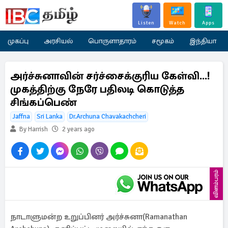
Listen
Watch
Apps
முகப்பு
அரசியல்
பொருளாதாரம்
சமூகம்
இந்தியா
அர்ச்சுனாவின் சர்ச்சைக்குரிய கேள்வி...!
முகத்திற்கு நேரே பதிலடி கொடுத்த
சிங்கப்பெண்
Jaffna
Sri Lanka
Dr.Archuna Chavakachcheri
By Harrish
2 years ago
விளம்பரம்
நாடாளுமன்ற உறுப்பினர் அர்ச்சுனா(Ramanathan