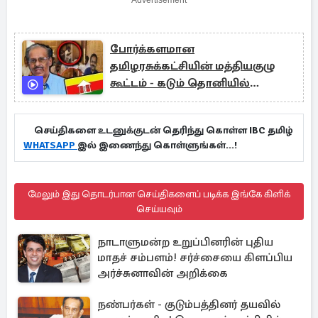
போர்க்களமான
தமிழரசுக்கட்சியின் மத்தியகுழு
கூட்டம் - கடும் தொனியில்
எச்சரித்த சாணக்கியன்
செய்திகளை உடனுக்குடன் தெரிந்து கொள்ள IBC தமிழ்
WHATSAPP
இல் இணைந்து கொள்ளுங்கள்...!
மேலும் இது தொடர்பான செய்திகளைப் படிக்க இங்கே கிளிக்
செய்யவும்
நாடாளுமன்ற உறுப்பினரின் புதிய
மாதச் சம்பளம்! சர்ச்சையை கிளப்பிய
அர்ச்சுனாவின் அறிக்கை
நண்பர்கள் - குடும்பத்தினர் தயவில்