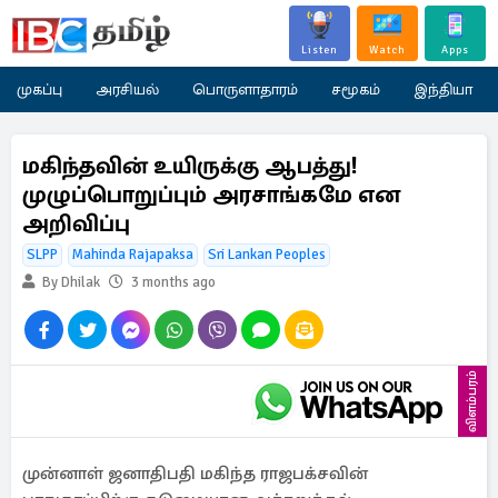
Listen
Watch
Apps
முகப்பு
அரசியல்
பொருளாதாரம்
சமூகம்
இந்தியா
மகிந்தவின் உயிருக்கு ஆபத்து!
முழுப்பொறுப்பும் அரசாங்கமே என
அறிவிப்பு
SLPP
Mahinda Rajapaksa
Sri Lankan Peoples
By Dhilak
3 months ago
விளம்பரம்
முன்னாள் ஜனாதிபதி மகிந்த ராஜபக்சவின்