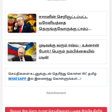
ஈரானின் செறிவூட்டப்பட்ட
யுரேனியத்தை
நெருங்குவோருக்கு ட்ரம்ப்
எச்சரிக்கை!
முடிவுக்கு வரும் ரஷ்ய - உக்ரைன்
போர்.! பெரும் நம்பிக்கையில்
புடின்
செய்திகளை உடனுக்குடன் தெரிந்து கொள்ள IBC தமிழ்
WHATSAPP
இல் இணைந்து கொள்ளுங்கள்...!
Advertisement
மேலும் இது தொடர்பான செய்திகளைப் படிக்க இங்கே கிளிக்