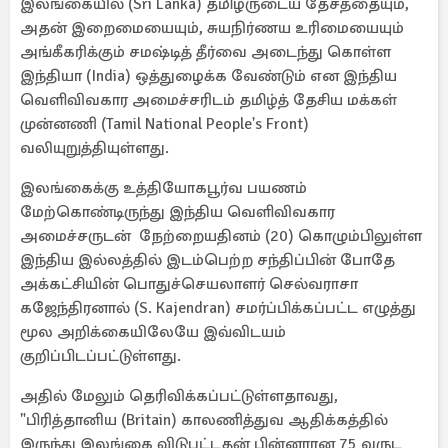
இலங்கையில் (Sri Lanka) தமிழருடைய தேசத்தையும்,
அதன் இறைமையையும், சுயநிர்ணய உரிமையையும்
அங்கீகரிக்கும் சமஷ்டித் தீர்வை அடைந்து கொள்ள
இந்தியா (India) ஒத்துழைக்க வேண்டும் என இந்திய
வெளிவிவகார அமைச்சரிடம் தமிழ்த் தேசிய மக்கள்
முன்னணி (Tamil National People's Front)
வலியுறுத்தியுள்ளது.
இலங்கைக்கு உத்தியோகபூர்வ பயணம்
மேற்கொண்டிருந்து இந்திய வெளிவிவகார
அமைச்சருடன் நேற்றையதினம் (20) கொழும்பிலுள்ள
இந்திய இல்லத்தில் இடம்பெற்ற சந்திப்பின் போதே
அக்கட்சியின் பொதுச்செயலாளர் செல்வராசா
கஜேந்திரனால் (S. Kajendran) சமர்ப்பிக்கப்பட்ட எழுத்து
மூல அறிக்கையிலேயே இவ்விடயம்
குறிப்பிடப்பட்டுள்ளது.
அதில் மேலும் தெரிவிக்கப்பட்டுள்ளதாவது,
"பிரித்தானிய (Britain) காலணித்துவ ஆதிக்கத்தில்
இருந்து இலங்கை விடுபட்டதன் பின்னரான 75 வருட