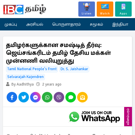
Listen
Watch
Apps
முகப்பு
அரசியல்
பொருளாதாரம்
சமூகம்
இந்தியா
தமிழர்களுக்கான சமஷ்டித் தீர்வு:
ஜெய்சங்கரிடம் தமிழ் தேசிய மக்கள்
முன்னணி வலியுறுத்து
Tamil National People's Front
Dr. S. Jaishankar
Selvarajah Kajendren
By Aadhithya
2 years ago
விளம்பரம்