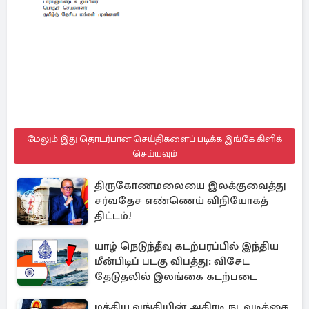
மேலும் இது தொடர்பான செய்திகளைப் படிக்க இங்கே கிளிக்
செய்யவும்
திருகோணமலையை இலக்குவைத்து
சர்வதேச எண்ணெய் விநியோகத்
திட்டம்!
யாழ் நெடுந்தீவு கடற்பரப்பில் இந்திய
மீன்பிடிப் படகு விபத்து: விசேட
தேடுதலில் இலங்கை கடற்படை
மத்திய வங்கியின் அதிரடி நடவடிக்கை