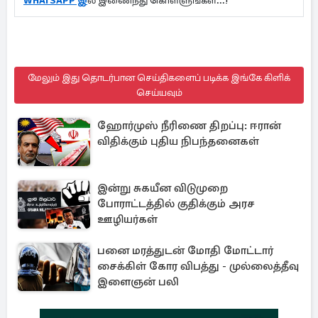
WHATSAPP இ
ல் இணைந்து கொள்ளுங்கள்...!
மேலும் இது தொடர்பான செய்திகளைப் படிக்க இங்கே கிளிக்
செய்யவும்
ஹோர்முஸ் நீரிணை திறப்பு: ஈரான்
விதிக்கும் புதிய நிபந்தனைகள்
இன்று சுகயீன விடுமுறை
போராட்டத்தில் குதிக்கும் அரச
ஊழியர்கள்
பனை மரத்துடன் மோதி மோட்டார்
சைக்கிள் கோர விபத்து - முல்லைத்தீவு
இளைஞன் பலி