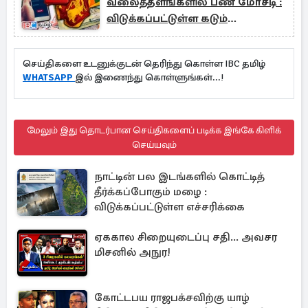
வலைத்தளங்களில் பண மோசடி :
விடுக்கப்பட்டுள்ள கடும்
எச்சரிக்கை
செய்திகளை உடனுக்குடன் தெரிந்து கொள்ள IBC தமிழ்
WHATSAPP
இல் இணைந்து கொள்ளுங்கள்...!
மேலும் இது தொடர்பான செய்திகளைப் படிக்க இங்கே கிளிக்
செய்யவும்
நாட்டின் பல இடங்களில் கொட்டித்
தீர்க்கப்போகும் மழை :
விடுக்கப்பட்டுள்ள எச்சரிக்கை
ஏககால சிறையுடைப்பு சதி... அவசர
மிசனில் அநுர!
கோட்டபய ராஜபக்சவிற்கு யாழ்