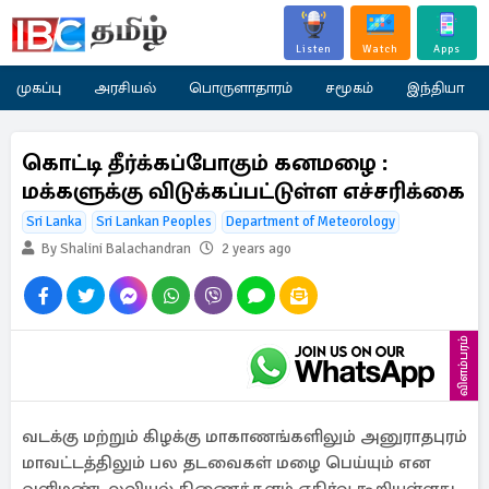
Listen
Watch
Apps
முகப்பு
அரசியல்
பொருளாதாரம்
சமூகம்
இந்தியா
கொட்டி தீர்க்கப்போகும் கனமழை :
மக்களுக்கு விடுக்கப்பட்டுள்ள எச்சரிக்கை
Sri Lanka
Sri Lankan Peoples
Department of Meteorology
By Shalini Balachandran
2 years ago
விளம்பரம்
வடக்கு மற்றும் கிழக்கு மாகாணங்களிலும் அனுராதபுரம்
மாவட்டத்திலும் பல தடவைகள் மழை பெய்யும் என