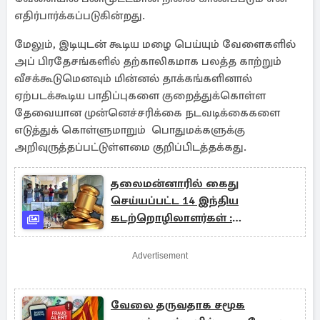
எதிர்பார்க்கப்படுகின்றது.
மேலும், இடியுடன் கூடிய மழை பெய்யும் வேளைகளில்
அப் பிரதேசங்களில் தற்காலிகமாக பலத்த காற்றும்
வீசக்கூடுமெனவும் மின்னல் தாக்கங்களினால்
ஏற்படக்கூடிய பாதிப்புகளை குறைத்துக்கொள்ள
தேவையான முன்னெச்சரிக்கை நடவடிக்கைகளை
எடுத்துக் கொள்ளுமாறும் பொதுமக்களுக்கு
அறிவுருத்தப்பட்டுள்ளமை குறிப்பிடத்தக்கது.
தலைமன்னாரில் கைது
செய்யப்பட்ட 14 இந்திய
கடற்றொழிலாளர்கள் :
பிறப்பிக்கப்பட்டுள்ள உத்தரவு
Advertisement
வேலை தருவதாக சமூக