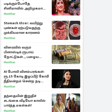
படிக்கும்போதே
சினிமாவில் அறிமுகமான
த்ரிஷா! உண்மையை
Manithan
பகிர்ந்த இயக்குநர் பிரவீன்
காந்தி
Stomach Ulcer: வயிற்று
புண்கள் ஏற்படுவதற்கு
முக்கியமான காரணம்
Manithan
விரைவில் வரும்
பிளாஸ்டிக் ரூபாய்
நோட்டுகள்.., பழைய
காகித நோட்டுகள்
Manithan
செல்லுமா?
AI போலி விளம்பரங்கள்:
ரூ.15 கோடி இழப்பீடு கோரி
நீதிமன்றம் சென்ற நடிகை
ஸ்ருதி ஹாசன்!
Manithan
தந்தையின் இறுதிச்
சடங்கை வீடியோ காலில்
பார்த்த மகள்கள்!
Manithan