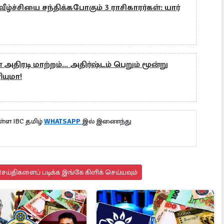
ீழ்ச்சியை சந்திக்கபோகும் 3 ராசிகாரர்கள்: யார்
அதிரடி மாற்றம்... அதிர்ஷ்டம் பெறும் மூன்று
யுமா!
்ள IBC தமிழ்
WHATSAPP
இல் இணைந்து
ய்திகளைப் படிக்க இங்கே கிளிக் செய்யவும்