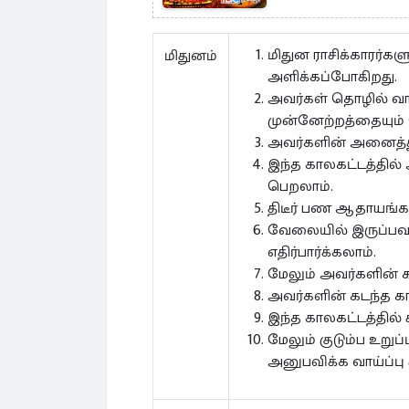
மிதுன ராசிக்காரர்
மிதுனம்
அளிக்கப்போகிறது.
அவர்கள் தொழில் வாழ
முன்னேற்றத்தையும்
அவர்களின் அனைத்து 
இந்த காலகட்டத்தில
பெறலாம்.
திடீர் பண ஆதாயங்க
வேலையில் இருப்பவர
எதிர்பார்க்கலாம்.
மேலும் அவர்களின் க
அவர்களின் கடந்த கா
இந்த காலகட்டத்தில
மேலும் குடும்ப உறு
அனுபவிக்க வாய்ப்பு 