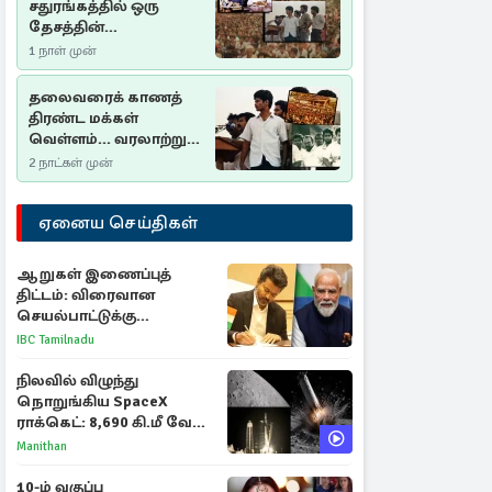
சதுரங்கத்தில் ஒரு
தேசத்தின்
தீர்க்கதரிசனம் :
1 நாள் முன்
சுதுமலை பிரகடனம்
ஒரு வரலாற்றுப் பாடம்
தலைவரைக் காணத்
திரண்ட மக்கள்
வெள்ளம்... வரலாற்றுச்
சிறப்புமிக்க சுதுமலைப்
2 நாட்கள் முன்
பிரகடனம்…
ஏனைய செய்திகள்
ஆறுகள் இணைப்புத்
திட்டம்: விரைவான
செயல்பாட்டுக்கு
பிரதமருக்கு முதலமைச்சர்
IBC Tamilnadu
கடிதம்
நிலவில் விழுந்து
நொறுங்கிய SpaceX
ராக்கெட்: 8,690 கி.மீ வேக
மோதலால் உருவான புதிய
Manithan
பள்ளம்!
10-ம் வகுப்பு