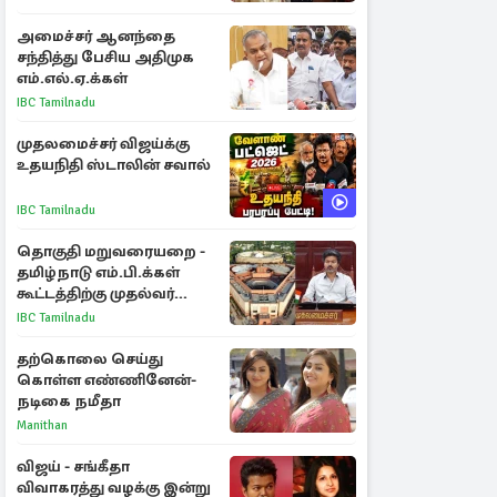
அமைச்சர் ஆனந்தை
சந்தித்து பேசிய அதிமுக
எம்.எல்.ஏ.க்கள்
IBC Tamilnadu
முதலமைச்சர் விஜய்க்கு
உதயநிதி ஸ்டாலின் சவால்
IBC Tamilnadu
தொகுதி மறுவரையறை -
தமிழ்நாடு எம்.பி.க்கள்
கூட்டத்திற்கு முதல்வர்
விஜய் அழைப்பு
IBC Tamilnadu
தற்கொலை செய்து
கொள்ள எண்ணினேன்-
நடிகை நமீதா
Manithan
விஜய் - சங்கீதா
விவாகரத்து வழக்கு இன்று