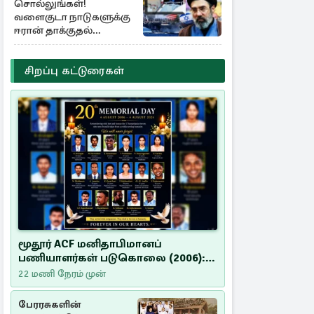
சொல்லுங்கள்!
வளைகுடா நாடுகளுக்கு
ஈரான் தாக்குதல்
எச்சரிக்கை
சிறப்பு கட்டுரைகள்
மூதூர் ACF மனிதாபிமானப்
பணியாளர்கள் படுகொலை (2006):
20 ஆண்டுகளாகியும் நீதி
22 மணி நேரம் முன்
மறுக்கப்பட்ட மனிதாபிமானப்
பேரவலம்
பேரரசுகளின்