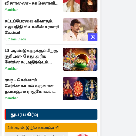
விசாரணை - காணொளி
மூலம் ஆஜராக வாய்ப்பு
Manithan
சட்டப்பேரவை விவாதம்:
உதயநிதி ஸ்டாலின் சரமாரி
கேள்வி
IBC Tamilnadu
18 ஆண்டுகளுக்குப் பிறகு
சூரியன்- கேது அரிய
சேர்க்கை: அதிர்ஷ்டம்
பெறும் 3 ராசிகள்!
Manithan
ராகு - செவ்வாய்
சேர்க்கையால் உருவான
நவபஞ்சம ராஜயோகம்:
அதிர்ஷ்டம் பெறும் 3
Manithan
ராசிகள்!
துயர் பகிர்வு
4ம் ஆண்டு நினைவஞ்சலி