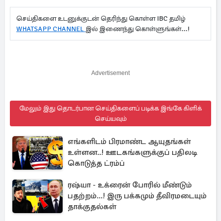
செய்திகளை உடனுக்குடன் தெரிந்து கொள்ள IBC தமிழ்
WHATSAPP CHANNEL
இல் இணைந்து கொள்ளுங்கள்...!
Advertisement
மேலும் இது தொடர்பான செய்திகளைப் படிக்க இங்கே கிளிக்
செய்யவும்
எங்களிடம் பிரமாண்ட ஆயுதங்கள்
உள்ளன..! ஊடகங்களுக்குப் பதிலடி
கொடுத்த ட்ரம்ப்
ரஷ்யா - உக்ரைன் போரில் மீண்டும்
பதற்றம்...! இரு பக்கமும் தீவிரமடையும்
தாக்குதல்கள்