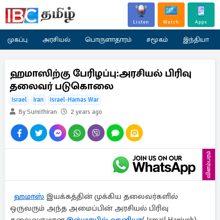
Listen
Watch
Apps
முகப்பு
அரசியல்
பொருளாதாரம்
சமூகம்
இந்தியா
ஹமாஸிற்கு பேரிழப்பு:அரசியல் பிரிவு
தலைவர் படுகொலை
Israel
Iran
Israel-Hamas War
By Sumithiran
2 years ago
விளம்பரம்
ஹமாஸ்
இயக்கத்தின் முக்கிய தலைவர்களில்
ஒருவரும் அந்த அமைப்பின் அரசியல் பிரிவு