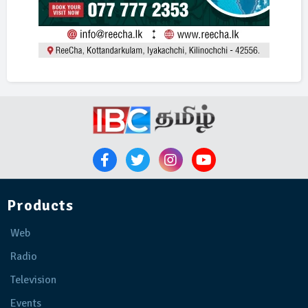
Products
Web
Radio
Television
Events