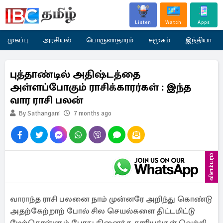
Listen
Watch
Apps
முகப்பு
அரசியல்
பொருளாதாரம்
சமூகம்
இந்தியா
புத்தாண்டில் அதிஷ்டத்தை
அள்ளப்போகும் ராசிக்காரர்கள் : இந்த
வார ராசி பலன்
By Sathangani
7 months ago
விளம்பரம்
வாராந்த ராசி பலனை நாம் முன்னரே அறிந்து கொண்டு
அதற்கேற்றாற் போல் சில செயல்களை திட்டமிட்டு