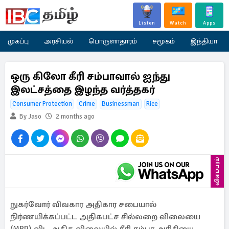
Listen
Watch
Apps
முகப்பு
அரசியல்
பொருளாதாரம்
சமூகம்
இந்தியா
ஒரு கிலோ கீரி சம்பாவால் ஐந்து
இலட்சத்தை இழந்த வர்த்தகர்
Consumer Protection
Crime
Businessman
Rice
By Jaso
2 months ago
விளம்பரம்
நுகர்வோர் விவகார அதிகார சபையால்
நிர்ணயிக்கப்பட்ட அதிகபட்ச சில்லறை விலையை