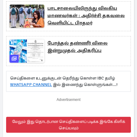
பாடசாலையிலிருந்து விலகிய
மாணவர்கள் : அதிர்ச்சி தகவலை
வெளியிட்ட பிரதமர்
போத்தல் தண்ணீர் விலை
இன்றுமுதல் அதிகரிப்பு
செய்திகளை உடனுக்குடன் தெரிந்து கொள்ள IBC தமிழ்
WHATSAPP CHANNEL
இல் இணைந்து கொள்ளுங்கள்...!
Advertisement
மேலும் இது தொடர்பான செய்திகளைப் படிக்க இங்கே கிளிக்
செய்யவும்