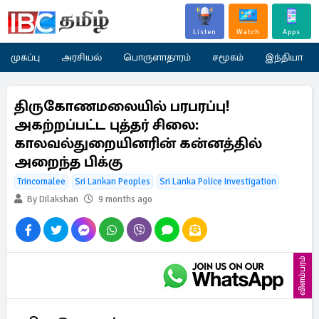
Listen
Watch
Apps
முகப்பு
அரசியல்
பொருளாதாரம்
சமூகம்
இந்தியா
திருகோணமலையில் பரபரப்பு!
அகற்றப்பட்ட புத்தர் சிலை:
காலவல்துறையினரின் கன்னத்தில்
அறைந்த பிக்கு
Trincomalee
Sri Lankan Peoples
Sri Lanka Police Investigation
By Dilakshan
9 months ago
விளம்பரம்