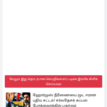
மேலும் இது தொடர்பான செய்திகளைப் படிக்க இங்கே கிளிக்
செய்யவும்
ஹோர்முஸ் நீரிணையை மூட ஈரான்
புதிய சட்டம்! சர்வதேசக் கப்பல்
போக்குவரத்தில் பதற்றம்