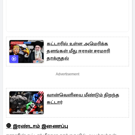
கட்டாரில் உள்ள அமெரிக்க
தளங்கள் மீது ஈரான் சரமாரி
தாக்குதல்
Advertisement
வான்வெளியை மீண்டும் திறந்த
கட்டார்
🛑 இரண்டாம் இணைப்பு