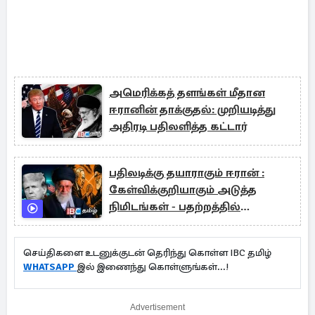
அமெரிக்கத் தளங்கள் மீதான
ஈரானின் தாக்குதல்: முறியடித்து
அதிரடி பதிலளித்த கட்டார்
பதிலடிக்கு தயாராகும் ஈரான் :
கேள்விக்குறியாகும் அடுத்த
நிமிடங்கள் - பதற்றத்தில்
சர்வதேசம்
செய்திகளை உடனுக்குடன் தெரிந்து கொள்ள IBC தமிழ்
WHATSAPP
இல் இணைந்து கொள்ளுங்கள்...!
Advertisement