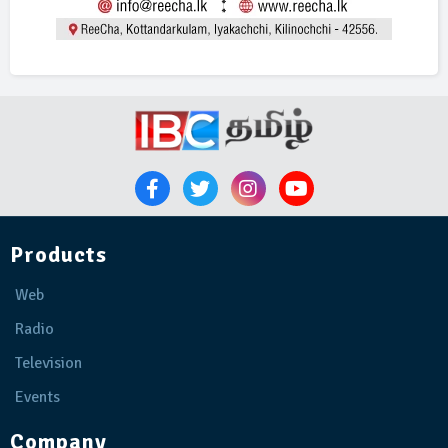
Products
Web
Radio
Television
Events
Company