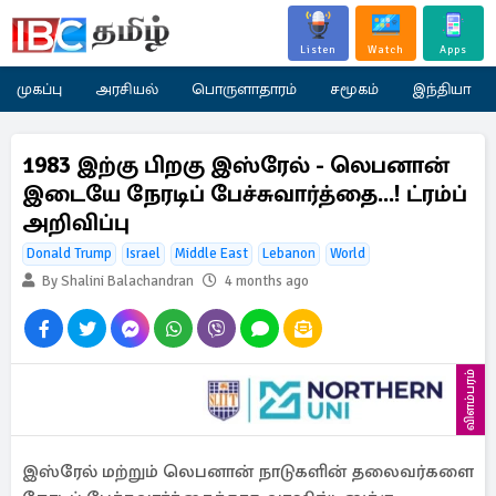
Listen
Watch
Apps
முகப்பு
அரசியல்
பொருளாதாரம்
சமூகம்
இந்தியா
1983 இற்கு பிறகு இஸ்ரேல் - லெபனான்
இடையே நேரடிப் பேச்சுவார்த்தை...! ட்ரம்ப்
அறிவிப்பு
Donald Trump
Israel
Middle East
Lebanon
World
By Shalini Balachandran
4 months ago
விளம்பரம்
இஸ்ரேல் மற்றும் லெபனான் நாடுகளின் தலைவர்களை