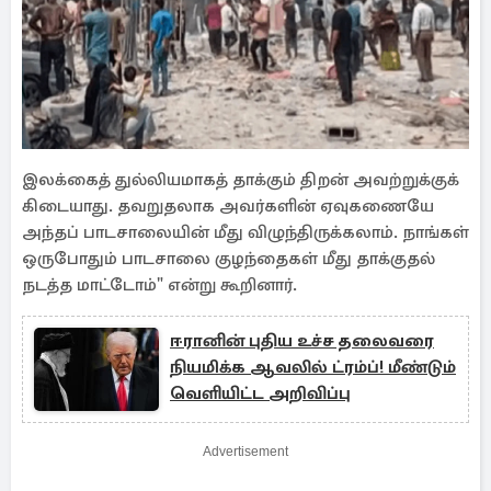
இலக்கைத் துல்லியமாகத் தாக்கும் திறன் அவற்றுக்குக்
கிடையாது. தவறுதலாக அவர்களின் ஏவுகணையே
அந்தப் பாடசாலையின் மீது விழுந்திருக்கலாம். நாங்கள்
ஒருபோதும் பாடசாலை குழந்தைகள் மீது தாக்குதல்
நடத்த மாட்டோம்" என்று கூறினார்.
ஈரானின் புதிய உச்ச தலைவரை
நியமிக்க ஆவலில் ட்ரம்ப்! மீண்டும்
வெளியிட்ட அறிவிப்பு
Advertisement