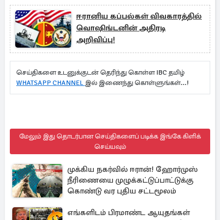
ஈரானிய கப்பல்கள் விவகாரத்தில்
வொஷிங்டனின் அதிரடி
அறிவிப்பு!
செய்திகளை உடனுக்குடன் தெரிந்து கொள்ள IBC தமிழ்
WHATSAPP CHANNEL
இல் இணைந்து கொள்ளுங்கள்...!
மேலும் இது தொடர்பான செய்திகளைப் படிக்க இங்கே கிளிக்
செய்யவும்
முக்கிய நகர்வில் ஈரான்! ஹோர்முஸ்
நீரிணையை முழுக்கட்டுப்பாட்டுக்கு
கொண்டு வர புதிய சட்டமூலம்
எங்களிடம் பிரமாண்ட ஆயுதங்கள்