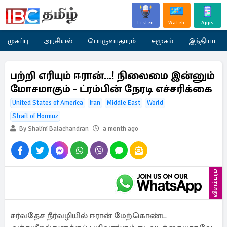
Listen
Watch
Apps
முகப்பு
அரசியல்
பொருளாதாரம்
சமூகம்
இந்தியா
பற்றி எரியும் ஈரான்...! நிலைமை இன்னும்
மோசமாகும் - ட்ரம்பின் நேரடி எச்சரிக்கை
United States of America
Iran
Middle East
World
Strait of Hormuz
By Shalini Balachandran
a month ago
விளம்பரம்
சர்வதேச நீர்வழியில் ஈரான் மேற்கொண்ட