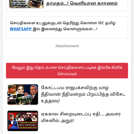
தாமதம்...! வெளியான காரணம்
செய்திகளை உடனுக்குடன் தெரிந்து கொள்ள IBC தமிழ்
WHATSAPP
இல் இணைந்து கொள்ளுங்கள்...!
Advertisement
மேலும் இது தொடர்பான செய்திகளைப் படிக்க இங்கே கிளிக்
செய்யவும்
கோட்டபய ராஜபக்சவிற்கு யாழ்
நீதிவான் நீதிமன்றம் பிறப்பித்த விசேட
உத்தரவு!
ஏககால சிறையுடைப்பு சதி... அவசர
மிசனில் அநுர!