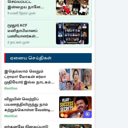
செய்யப்பட்ட
இன்றைய நாளே
செம்மணி
9 மணி நேரம் முன்
இனப்படுகொலை
தினம்…!
மூதூர் ACF
மனிதாபிமானப்
பணியாளர்கள்
படுகொலை (2006): 20
2 நாட்கள் முன்
ஆண்டுகளாகியும் நீதி
மறுக்கப்பட்ட
ஏனைய செய்திகள்
மனிதாபிமானப்
பேரவலம்
இதெல்லாம் வெறும்
ட்ராமா! மோகன் சர்மா
முதியோர் இல்ல நாடகம்
குறித்து குட்டி பத்மினி
Manithan
பரபரப்பு பேட்டி
விஜயின் வெற்றிப்
பயணத்திலிருந்து நாம்
கற்றுக்கொள்ள வேண்டிய
முக்கிய 3 விடயங்கள்!
Manithan
ஏற்கனவே நிலைப்பாடு