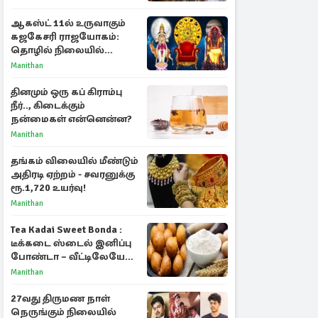
ஆகஸ்ட் 11ல் உருவாகும்
கஜகேசரி ராஜயோகம்:
தொழில் நிலையில்
அதிர்ஷ்டம் பெறும் 3
Manithan
ராசிகள்!
தினமும் ஒரு கப் கிராம்பு
நீர்.., கிடைக்கும்
நன்மைகள் என்னென்ன?
Manithan
தங்கம் விலையில் மீண்டும்
அதிரடி ஏற்றம் - சவரனுக்கு
ரூ.1,720 உயர்வு!
Manithan
Tea Kadai Sweet Bonda :
டீக்கடை ஸ்டைல் இனிப்பு
போண்டா – வீட்டிலேயே
செய்வது எப்படி?
Manithan
27வது திருமண நாள்
நெருங்கும் நிலையில்