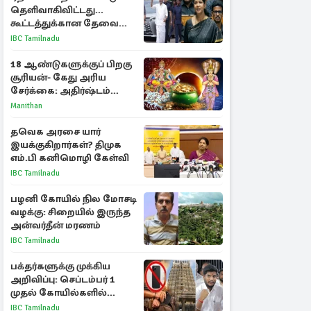
தெளிவாகிவிட்டது...
கூட்டத்துக்கான தேவை
என்ன? - கனிமொழி
IBC Tamilnadu
விமர்சனம்
18 ஆண்டுகளுக்குப் பிறகு
சூரியன்- கேது அரிய
சேர்க்கை: அதிர்ஷ்டம்
பெறும் 3 ராசிகள்!
Manithan
தவெக அரசை யார்
இயக்குகிறார்கள்? திமுக
எம்.பி கனிமொழி கேள்வி
IBC Tamilnadu
பழனி கோயில் நில மோசடி
வழக்கு: சிறையில் இருந்த
அன்வர்தீன் மரணம்
IBC Tamilnadu
பக்தர்களுக்கு முக்கிய
அறிவிப்பு: செப்டம்பர் 1
முதல் கோயில்களில்
மொபைலுக்கு தடை!
IBC Tamilnadu