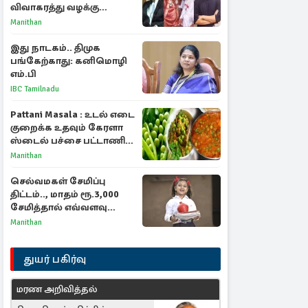
விவாகரத்து வழக்கு
வாபஸ்! விஜய்யுடன்
Manithan
மீண்டும் இணைவாரா?
இது நாடகம்.. திமுக
பங்கேற்காது: கனிமொழி
எம்.பி
IBC Tamilnadu
Pattani Masala : உடல் எடை
குறைக்க உதவும் கேரளா
ஸ்டைல் பச்சை பட்டாணி
கிரேவி
Manithan
செல்வமகள் சேமிப்பு
திட்டம்.., மாதம் ரூ.3,000
சேமித்தால் எவ்வளவு
கிடைக்கும்?
Manithan
துயர் பகிர்வு
மரண அறிவித்தல்