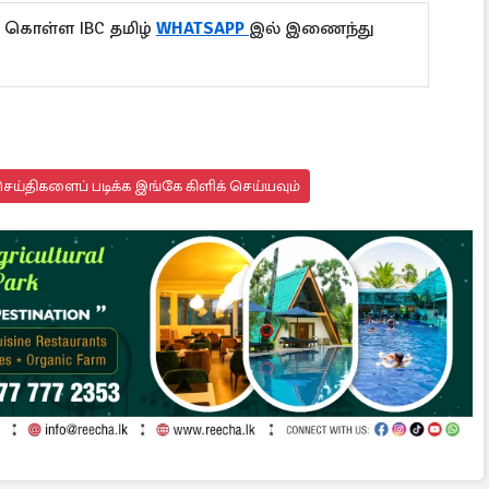
ு கொள்ள IBC தமிழ்
WHATSAPP
இல் இணைந்து
ய்திகளைப் படிக்க இங்கே கிளிக் செய்யவும்