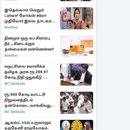
மீண்டும் இணைவாரா?
இதெல்லாம் வெறும்
ட்ராமா! மோகன் சர்மா
முதியோர் இல்ல நாடகம்
குறித்து குட்டி பத்மினி
Manithan
பரபரப்பு பேட்டி
தினமும் ஒரு கப் கிராம்பு
நீர்.., கிடைக்கும்
நன்மைகள் என்னென்ன?
Manithan
வறட்சியை சமாளிக்க
தமிழக அரசு ரூ.288.97
கோடி நிதி ஒதுக்கீடு -
வெளியான அரசாணை
IBC Tamilnadu
ரூ.900 கோடி லாட்டரி
நிறுவனத்திடம்
நன்கொடை வாங்கியது
ஏன்? உதயநிதி - ஆதவ்
IBC Tamilnadu
விவாதம்
ஆகஸ்ட் 11ல் உருவாகும்
கஜகேசரி ராஜயோகம்: