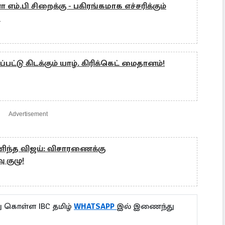
 எம்.பி சிறைக்கு - பகிரங்கமாக எச்சரிக்கும்
ி
பட்டு கிடக்கும் யாழ். கிரிக்கெட் மைதானம்!
Advertisement
பணிந்த விஜய்: விசாரணைக்கு
 குழு!
ு கொள்ள IBC தமிழ்
WHATSAPP
இல் இணைந்து