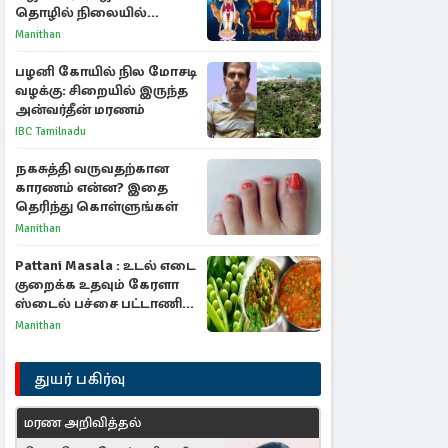
தொழில் நிலையில்
அதிர்ஷ்டம் பெறும் 3
Manithan
ராசிகள்!
பழனி கோயில் நில மோசடி
வழக்கு: சிறையில் இருந்த
அன்வர்தீன் மரணம்
IBC Tamilnadu
நகசுத்தி வருவதற்கான
காரணம் என்ன? இதை
தெரிந்து கொள்ளுங்கள்
Manithan
Pattani Masala : உடல் எடை
குறைக்க உதவும் கேரளா
ஸ்டைல் பச்சை பட்டாணி
கிரேவி
Manithan
துயர் பகிர்வு
மரண அறிவித்தல்