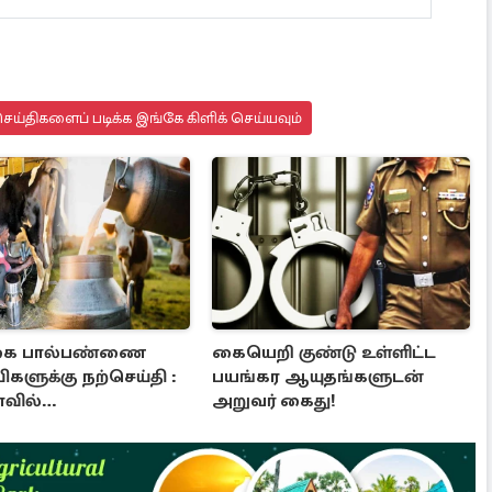
ய்திகளைப் படிக்க இங்கே கிளிக் செய்யவும்
ை பால்பண்ணை
கையெறி குண்டு உள்ளிட்ட
களுக்கு நற்செய்தி :
பயங்கர ஆயுதங்களுடன்
ாவில்
அறுவர் கைது!
படவுள்ள பயிற்சி