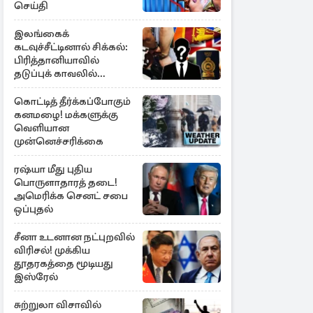
செய்தி
இலங்கைக்
கடவுச்சீட்டினால் சிக்கல்:
பிரித்தானியாவில்
தடுப்புக் காவலில்
முன்னாள் எம்.பி!
கொட்டித் தீர்க்கப்போகும்
கனமழை! மக்களுக்கு
வெளியான
முன்னெச்சரிக்கை
ரஷ்யா மீது புதிய
பொருளாதாரத் தடை!
அமெரிக்க செனட் சபை
ஒப்புதல்
சீனா உடனான நட்புறவில்
விரிசல்! முக்கிய
தூதரகத்தை மூடியது
இஸ்ரேல்
சுற்றுலா விசாவில்