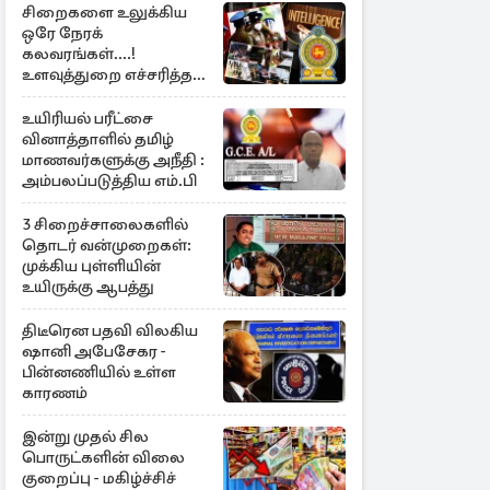
சிறைகளை உலுக்கிய
ஒரே நேரக்
கலவரங்கள்....!
உளவுத்துறை எச்சரித்த
பாரிய சதி அம்பலம்
உயிரியல் பரீட்சை
வினாத்தாளில் தமிழ்
மாணவர்களுக்கு அநீதி :
அம்பலப்படுத்திய எம்.பி
3 சிறைச்சாலைகளில்
தொடர் வன்முறைகள்:
முக்கிய புள்ளியின்
உயிருக்கு ஆபத்து
திடீரென பதவி விலகிய
ஷானி அபேசேகர -
பின்னணியில் உள்ள
காரணம்
இன்று முதல் சில
பொருட்களின் விலை
குறைப்பு - மகிழ்ச்சிச்