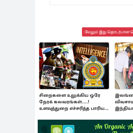
மேலும் இது தொடர்பான செ
சிறைகளை உலுக்கிய ஒரே
இலங்க
நேரக் கலவரங்கள்....!
விவசாயி
உளவுத்துறை எச்சரித்த பாரிய
இந்திய
சதி அம்பலம்
வழங்கப்