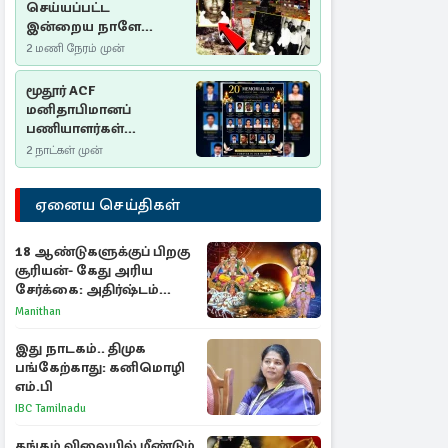
செய்யப்பட்ட
இன்றைய நாளே
செம்மணி
2 மணி நேரம் முன்
இனப்படுகொலை
தினம்…!
மூதூர் ACF
மனிதாபிமானப்
பணியாளர்கள்
படுகொலை (2006): 20
2 நாட்கள் முன்
ஆண்டுகளாகியும் நீதி
மறுக்கப்பட்ட
ஏனைய செய்திகள்
மனிதாபிமானப்
பேரவலம்
18 ஆண்டுகளுக்குப் பிறகு
சூரியன்- கேது அரிய
சேர்க்கை: அதிர்ஷ்டம்
பெறும் 3 ராசிகள்!
Manithan
இது நாடகம்.. திமுக
பங்கேற்காது: கனிமொழி
எம்.பி
IBC Tamilnadu
தங்கம் விலையில் மீண்டும்