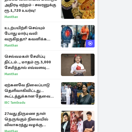
அதிரடி ஏற்றம் - சவரனுக்கு
ரூ.1,720 உயர்வு!
Manithan
உடற்பயிற்சி செய்யும்
போது மார்பு வலி
வருகிறதா? கவனிக்க
வேண்டிய எச்சரிக்கை
Manithan
அறிகுறிகள்
செல்வமகள் சேமிப்பு
திட்டம்.., மாதம் ரூ.3,000
சேமித்தால் எவ்வளவு
கிடைக்கும்?
Manithan
ஏற்கனவே நிலைப்பாடு
தெளிவாகிவிட்டது...
கூட்டத்துக்கான தேவை
என்ன? - கனிமொழி
IBC Tamilnadu
விமர்சனம்
27வது திருமண நாள்
நெருங்கும் நிலையில்
விவாகரத்து வழக்கு
வாபஸ்! விஜய்யுடன்
Manithan