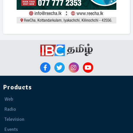
Products
Web
Radio
Television
Events