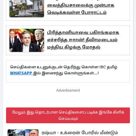
வைத்தியசாலைக்கு முன்பாக
வெடிக்கவுள்ள போராட்டம்
பிரித்தானியாவை பகிரங்கமாக
எச்சரித்த ஈரான்! தீவிரமடையும்
மத்திய கிழக்கு மோதல்
செய்திகளை உடனுக்குடன் தெரிந்து கொள்ள IBC தமிழ்
WHATSAPP
இல் இணைந்து கொள்ளுங்கள்...!
Advertisement
மேலும் இது தொடர்பான செய்திகளைப் படிக்க இங்கே கிளிக்
செய்யவும்
ரஷ்யா - உக்ரைன் போரில் மீண்டும்