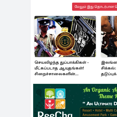
மேலும் இது தொடர்பான செ
செயலிழந்த துப்பாக்கிகள் -
இலங்கைக
மீட்கப்படாத ஆயுதங்கள்!
சிக்கல்
சிறைச்சாலைகளின்
தடுப்பு
பாதுகாப்பில் பாரிய
எம்.பி!
அச்சுறுத்தல்