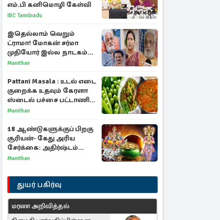
எம்.பி கனிமொழி கேள்வி
IBC Tamilnadu
இதெல்லாம் வெறும்
ட்ராமா! மோகன் சர்மா
முதியோர் இல்ல நாடகம்
குறித்து குட்டி பத்மினி
Manithan
பரபரப்பு பேட்டி
Pattani Masala : உடல் எடை
குறைக்க உதவும் கேரளா
ஸ்டைல் பச்சை பட்டாணி
கிரேவி
Manithan
18 ஆண்டுகளுக்குப் பிறகு
சூரியன்- கேது அரிய
சேர்க்கை: அதிர்ஷ்டம்
பெறும் 3 ராசிகள்!
Manithan
துயர் பகிர்வு
மரண அறிவித்தல்