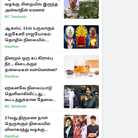
வழக்கு: சிறையில் இருந்த
அன்வர்தீன் மரணம்
IBC Tamilnadu
ஆகஸ்ட் 11ல் உருவாகும்
கஜகேசரி ராஜயோகம்:
தொழில் நிலையில்
அதிர்ஷ்டம் பெறும் 3
Manithan
ராசிகள்!
தினமும் ஒரு கப் கிராம்பு
நீர்.., கிடைக்கும்
நன்மைகள் என்னென்ன?
Manithan
ஏற்கனவே நிலைப்பாடு
தெளிவாகிவிட்டது...
கூட்டத்துக்கான தேவை
என்ன? - கனிமொழி
IBC Tamilnadu
விமர்சனம்
27வது திருமண நாள்
நெருங்கும் நிலையில்
விவாகரத்து வழக்கு
வாபஸ்! விஜய்யுடன்
Manithan