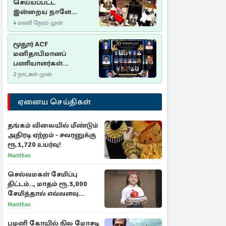
செய்யப்பட்ட
இன்றைய நாளே
செம்மணி
4 மணி நேரம் முன்
இனப்படுகொலை
தினம்…!
மூதூர் ACF
மனிதாபிமானப்
பணியாளர்கள்
படுகொலை (2006): 20
2 நாட்கள் முன்
ஆண்டுகளாகியும் நீதி
மறுக்கப்பட்ட
ஏனைய செய்திகள்
மனிதாபிமானப்
பேரவலம்
தங்கம் விலையில் மீண்டும்
அதிரடி ஏற்றம் - சவரனுக்கு
ரூ.1,720 உயர்வு!
Manithan
செல்வமகள் சேமிப்பு
திட்டம்.., மாதம் ரூ.3,000
சேமித்தால் எவ்வளவு
கிடைக்கும்?
Manithan
பழனி கோயில் நில மோசடி