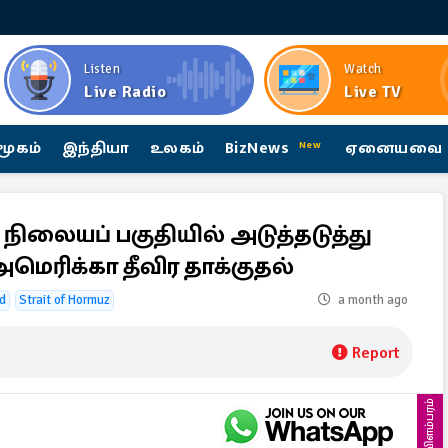
Listen
Watch
Live Radio
Live TV
மூகம்
இந்தியா
உலகம்
BizNews
ஏனையவை
New
நிலையப் பகுதியில் அடுத்தடுத்து
அமெரிக்கா தீவிர தாக்குதல்
d
Strait of Hormuz
a month ago
Report
விளம்பரம்