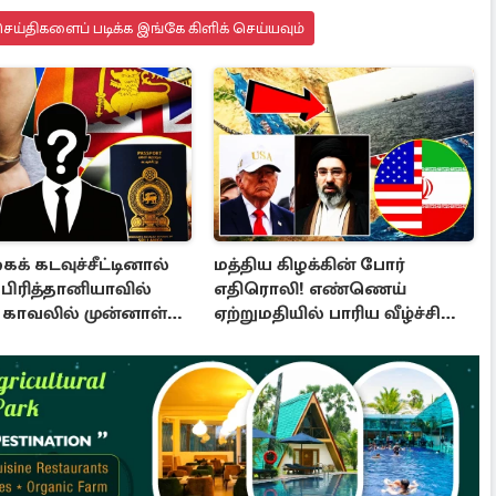
ய்திகளைப் படிக்க இங்கே கிளிக் செய்யவும்
் கடவுச்சீட்டினால்
மத்திய கிழக்கின் போர்
: பிரித்தானியாவில்
எதிரொலி! எண்ணெய்
க் காவலில் முன்னாள்
ஏற்றுமதியில் பாரிய வீழ்ச்சி
காணும் உலக நாடுகள்