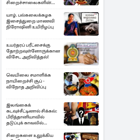
சிறைச்சாலைகளின்
பாதுகாப்பில் பாரிய
அச்சுறுத்தல்
யாழ். பல்கலைக்கழக
இசைத்துறை மாணவி
நிரோஷினி உயிரிழப்பு
உயர்தரப் பரீட்சைக்கு
தோற்றவுள்ளோருக்கான
விசேட அறிவித்தல்!
வெயிலை சமாளிக்க
நாயிறைச்சி சூப் -
விநோத அறிவிப்பு
இலங்கைக்
கடவுச்சீட்டினால் சிக்கல்:
பிரித்தானியாவில்
தடுப்புக் காவலில்
முன்னாள் எம்.பி!
சிறைகளை உலுக்கிய