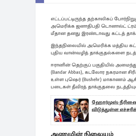
எட்டப்பட்டிருந்த தற்காலிகப் போர்நிற
அமெரிக்க ஜனாதிபதி டொனால்ட் ட்ரம
மீதான தனது இரண்டாவது கட்டத் தாக்க
இந்தநிலையில் அமெரிக்க மத்திய கட
புதிய வான்வழித் தாக்குதல்களை நடத
ஈரானின் தெற்குப் பகுதியில் அமைந்
(Bandar Abbas), கடலோர நகரமான சிரிக்
உள்ள புஷெர் (Bushehr) மாகாணம் ஆகிய
படைகள் தீவிரத் தாக்குதலை நடத்திய
ஹோர்முஸ் நீரிணைய
விடுத்துள்ள எச்சர
அணுமின் நிலையம்