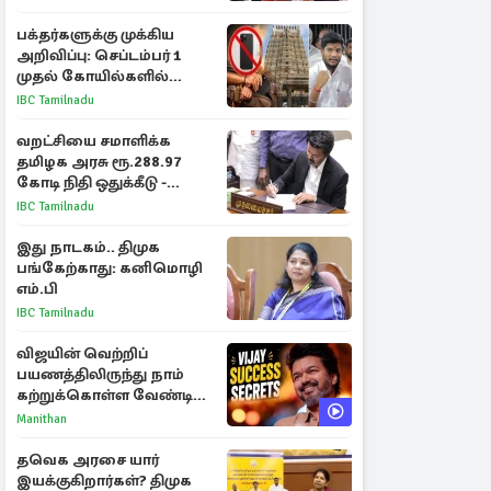
மீண்டும் இணைவாரா?
பக்தர்களுக்கு முக்கிய
அறிவிப்பு: செப்டம்பர் 1
முதல் கோயில்களில்
மொபைலுக்கு தடை!
IBC Tamilnadu
வறட்சியை சமாளிக்க
தமிழக அரசு ரூ.288.97
கோடி நிதி ஒதுக்கீடு -
வெளியான அரசாணை
IBC Tamilnadu
இது நாடகம்.. திமுக
பங்கேற்காது: கனிமொழி
எம்.பி
IBC Tamilnadu
விஜயின் வெற்றிப்
பயணத்திலிருந்து நாம்
கற்றுக்கொள்ள வேண்டிய
முக்கிய 3 விடயங்கள்!
Manithan
தவெக அரசை யார்
இயக்குகிறார்கள்? திமுக