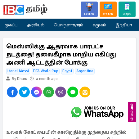
Listen
Watch
Apps
முகப்பு
அரசியல்
பொருளாதாரம்
சமூகம்
இந்தியா
மெஸ்ஸிக்கு ஆதரவாக பாரபட்ச
நடத்தை! தலைகீழாக மாறிய எகிப்து
அணி ஆட்டத்தின் போக்கு
Lionel Messi
FIFA World Cup
Egypt
Argentina
By Dharu
a month ago
விளம்பரம்
உலகக் கோப்பையின் காலிறுதிக்கு முந்தைய சுற்றில்